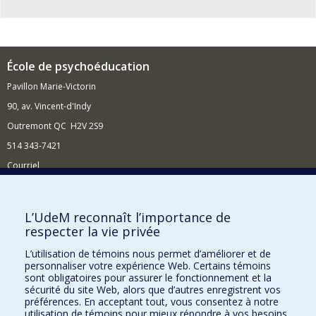
École de psychoéducation
Pavillon Marie-Victorin
90, av. Vincent-d'Indy
Outremont QC H2V 2S9
514 343-7421
Courriel
Nouvelles
Comment soutenir l'École?
L’UdeM reconnaît l’importance de
respecter la vie privée
BESOIN D'AIDE?
L’utilisation de témoins nous permet d’améliorer et de
Plan du site
personnaliser votre expérience Web. Certains témoins
Signaler une erreur
sont obligatoires pour assurer le fonctionnement et la
sécurité du site Web, alors que d’autres enregistrent vos
Accessibilité
préférences. En acceptant tout, vous consentez à notre
utilisation de témoins pour mieux répondre à vos besoins.