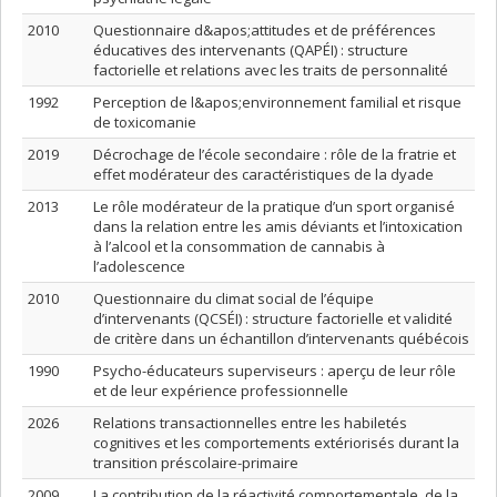
2010
Questionnaire d&apos;attitudes et de préférences
éducatives des intervenants (QAPÉI) : structure
factorielle et relations avec les traits de personnalité
1992
Perception de l&apos;environnement familial et risque
de toxicomanie
2019
Décrochage de l’école secondaire : rôle de la fratrie et
effet modérateur des caractéristiques de la dyade
2013
Le rôle modérateur de la pratique d’un sport organisé
dans la relation entre les amis déviants et l’intoxication
à l’alcool et la consommation de cannabis à
l’adolescence
2010
Questionnaire du climat social de l’équipe
d’intervenants (QCSÉI) : structure factorielle et validité
de critère dans un échantillon d’intervenants québécois
1990
Psycho-éducateurs superviseurs : aperçu de leur rôle
et de leur expérience professionnelle
2026
Relations transactionnelles entre les habiletés
cognitives et les comportements extériorisés durant la
transition préscolaire-primaire
2009
La contribution de la réactivité comportementale, de la