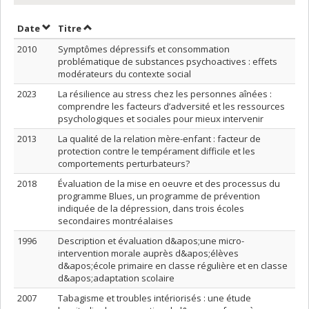
Trier par date en ordre décroissant
Trier par titre en ordre décroissant
Date
Titre
2010
Symptômes dépressifs et consommation
problématique de substances psychoactives : effets
modérateurs du contexte social
2023
La résilience au stress chez les personnes aînées :
comprendre les facteurs d’adversité et les ressources
psychologiques et sociales pour mieux intervenir
2013
La qualité de la relation mère-enfant : facteur de
protection contre le tempérament difficile et les
comportements perturbateurs?
2018
Évaluation de la mise en oeuvre et des processus du
programme Blues, un programme de prévention
indiquée de la dépression, dans trois écoles
secondaires montréalaises
1996
Description et évaluation d&apos;une micro-
intervention morale auprès d&apos;élèves
d&apos;école primaire en classe régulière et en classe
d&apos;adaptation scolaire
2007
Tabagisme et troubles intériorisés : une étude