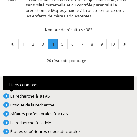
sensibilité maternelle et du contrôle parental à la
prédiction de l&apos;anxiété à la petite enfance chez
les enfants de mères adolescentes
Nombre de résultats :
382
Page
Page
Page
Page
Page
.
Page
Page
Page
Page
Page
Page
Page
1
2
3
4
5
6
7
8
9
10
précédente
Page
suivant
courante.
20 résultats par page
Liens connexes
La recherche à la FAS
Éthique de la recherche
Affaires professorales à la FAS
La recherche à l'UdeM
Études supérieures et postdoctorales