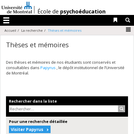
Passer
au
/
École de
psychoéducation
contenu
Liens 
R
Menu
N
Accueil
La recherche
Thèses et mémoires
Thèses et mémoires
Des thèses et mémoires de nos étudiants sont conservés et
consultables dans
Papyrus
, le dépôt institutionnel de l’Université
de Montréal.
Rechercher dans la liste
Recher
Pour une recherche détaillée
Visiter Papyrus