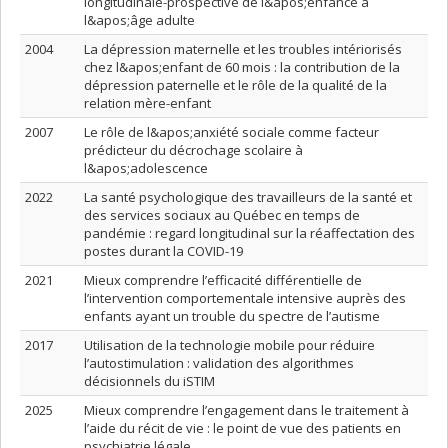
longitudinale-prospective de l&apos;enfance à
l&apos;âge adulte
2004
La dépression maternelle et les troubles intériorisés
chez l&apos;enfant de 60 mois : la contribution de la
dépression paternelle et le rôle de la qualité de la
relation mère-enfant
2007
Le rôle de l&apos;anxiété sociale comme facteur
prédicteur du décrochage scolaire à
l&apos;adolescence
2022
La santé psychologique des travailleurs de la santé et
des services sociaux au Québec en temps de
pandémie : regard longitudinal sur la réaffectation des
postes durant la COVID-19
2021
Mieux comprendre l’efficacité différentielle de
l’intervention comportementale intensive auprès des
enfants ayant un trouble du spectre de l’autisme
2017
Utilisation de la technologie mobile pour réduire
l’autostimulation : validation des algorithmes
décisionnels du iSTIM
2025
Mieux comprendre l’engagement dans le traitement à
l’aide du récit de vie : le point de vue des patients en
psychiatrie légale