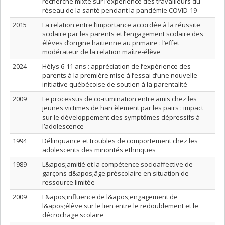
recherche mixte sur l’expérience des travailleurs du
réseau de la santé pendant la pandémie COVID-19
2015
La relation entre l’importance accordée à la réussite
scolaire par les parents et l’engagement scolaire des
élèves d’origine haïtienne au primaire : l’effet
modérateur de la relation maître-élève
2024
Hélys 6-11 ans : appréciation de l’expérience des
parents à la première mise à l’essai d’une nouvelle
initiative québécoise de soutien à la parentalité
2009
Le processus de co-rumination entre amis chez les
jeunes victimes de harcèlement par les pairs : impact
sur le développement des symptômes dépressifs à
l’adolescence
1994
Délinquance et troubles de comportement chez les
adolescents des minorités ethniques
1989
L&apos;amitié et la compétence socioaffective de
garçons d&apos;âge préscolaire en situation de
ressource limitée
2009
L&apos;influence de l&apos;engagement de
l&apos;élève sur le lien entre le redoublement et le
décrochage scolaire