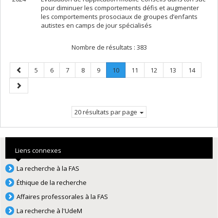
pour diminuer les comportements défis et augmenter
les comportements prosociaux de groupes d’enfants
autistes en camps de jour spécialisés
Nombre de résultats :
383
Page
Page
Page
Page
Page
Page
Page
.
Page
Page
Page
Page
5
6
7
8
9
10
11
12
13
14
précédente
Page
Page
courante.
suivante
20 résultats par page
Liens connexes
La recherche à la FAS
Éthique de la recherche
Affaires professorales à la FAS
La recherche à l'UdeM