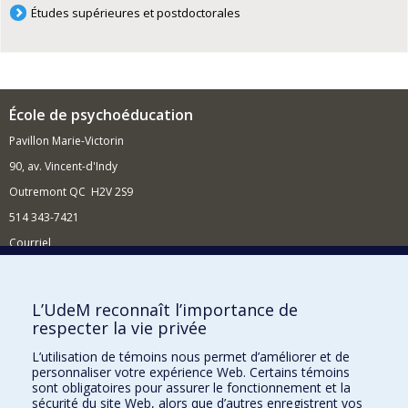
Études supérieures et postdoctorales
École de psychoéducation
Pavillon Marie-Victorin
90, av. Vincent-d'Indy
Outremont QC H2V 2S9
514 343-7421
Courriel
Nouvelles
Comment soutenir l'École?
L’UdeM reconnaît l’importance de
respecter la vie privée
BESOIN D'AIDE?
L’utilisation de témoins nous permet d’améliorer et de
Plan du site
personnaliser votre expérience Web. Certains témoins
Signaler une erreur
sont obligatoires pour assurer le fonctionnement et la
sécurité du site Web, alors que d’autres enregistrent vos