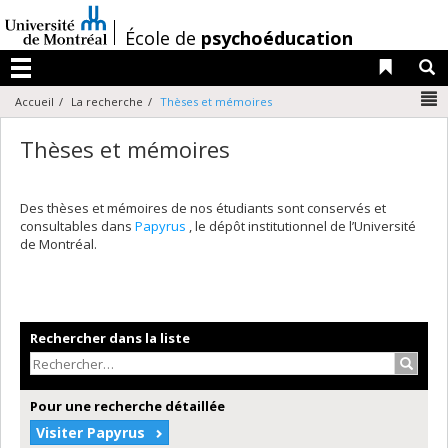
Passer
au
/
École de
psychoéducation
contenu
Liens 
R
Menu
N
Accueil
La recherche
Thèses et mémoires
Thèses et mémoires
Des thèses et mémoires de nos étudiants sont conservés et
consultables dans
Papyrus
, le dépôt institutionnel de l’Université
de Montréal.
Rechercher dans la liste
Recher
Pour une recherche détaillée
Visiter Papyrus