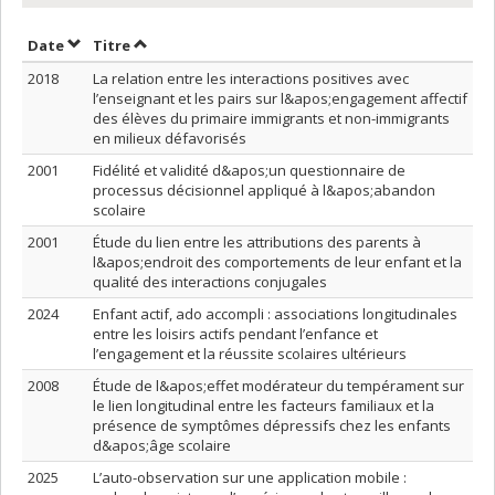
Trier par date en ordre décroissant
Trier par titre en ordre décroissant
Date
Titre
2018
La relation entre les interactions positives avec
l’enseignant et les pairs sur l&apos;engagement affectif
des élèves du primaire immigrants et non-immigrants
en milieux défavorisés
2001
Fidélité et validité d&apos;un questionnaire de
processus décisionnel appliqué à l&apos;abandon
scolaire
2001
Étude du lien entre les attributions des parents à
l&apos;endroit des comportements de leur enfant et la
qualité des interactions conjugales
2024
Enfant actif, ado accompli : associations longitudinales
entre les loisirs actifs pendant l’enfance et
l’engagement et la réussite scolaires ultérieurs
2008
Étude de l&apos;effet modérateur du tempérament sur
le lien longitudinal entre les facteurs familiaux et la
présence de symptômes dépressifs chez les enfants
d&apos;âge scolaire
2025
L’auto-observation sur une application mobile :