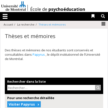
Passer
au
/
École de
psychoéducation
contenu
Liens 
R
Menu
N
Accueil
La recherche
Thèses et mémoires
Thèses et mémoires
Des thèses et mémoires de nos étudiants sont conservés et
consultables dans
Papyrus
, le dépôt institutionnel de l’Université
de Montréal.
Rechercher dans la liste
Recher
Pour une recherche détaillée
Visiter Papyrus