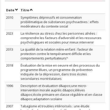
Trier par date en ordre décroissant
Trier par titre en ordre décroissant
Date
Titre
2010
Symptômes dépressifs et consommation
problématique de substances psychoactives : effets
modérateurs du contexte social
2023
La résilience au stress chez les personnes aînées :
comprendre les facteurs d’adversité et les ressources
psychologiques et sociales pour mieux intervenir
2013
La qualité de la relation mère-enfant : facteur de
protection contre le tempérament difficile et les
comportements perturbateurs?
2018
Évaluation de la mise en oeuvre et des processus du
programme Blues, un programme de prévention
indiquée de la dépression, dans trois écoles
secondaires montréalaises
1996
Description et évaluation d&apos;une micro-
intervention morale auprès d&apos;élèves
d&apos;école primaire en classe régulière et en classe
d&apos;adaptation scolaire
2007
Tabagisme et troubles intériorisés : une étude