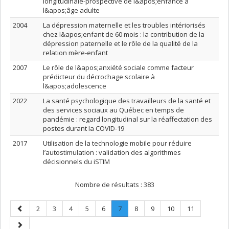
longitudinale-prospective de l&apos;enfance à
l&apos;âge adulte
2004
La dépression maternelle et les troubles intériorisés
chez l&apos;enfant de 60 mois : la contribution de la
dépression paternelle et le rôle de la qualité de la
relation mère-enfant
2007
Le rôle de l&apos;anxiété sociale comme facteur
prédicteur du décrochage scolaire à
l&apos;adolescence
2022
La santé psychologique des travailleurs de la santé et
des services sociaux au Québec en temps de
pandémie : regard longitudinal sur la réaffectation des
postes durant la COVID-19
2017
Utilisation de la technologie mobile pour réduire
l’autostimulation : validation des algorithmes
décisionnels du iSTIM
Nombre de résultats :
383
Page
Page
Page
Page
Page
Page
Page
.
Page
Page
Page
Page
2
3
4
5
6
7
8
9
10
11
précédente
Page
Page
courante.