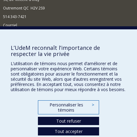
Outremont QC H2V 2S9
514 343-7421
Courriel
Nouvelles
Comment soutenir l'École?
L’UdeM reconnaît l’importance de
respecter la vie privée
BESOIN D'AIDE?
L’utilisation de témoins nous permet d’améliorer et de
Plan du site
personnaliser votre expérience Web. Certains témoins
Signaler une erreur
sont obligatoires pour assurer le fonctionnement et la
sécurité du site Web, alors que d’autres enregistrent vos
Accessibilité
préférences. En acceptant tout, vous consentez à notre
utilisation de témoins pour mieux répondre à vos besoins.
FACULTÉ DES ARTS ET DES SCIENCES
Nos départements et écoles
Personnaliser les
>
témoins
Nos centres d'études
Tout refuser
Nos programmes et cours
Tout accepter