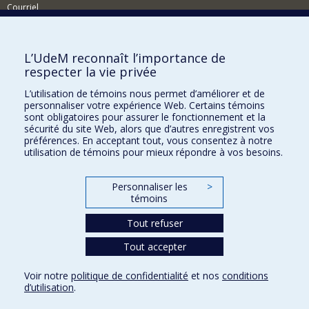
Courriel
Nouvelles
Comment soutenir l'École?
L’UdeM reconnaît l’importance de
respecter la vie privée
BESOIN D'AIDE?
L’utilisation de témoins nous permet d’améliorer et de
Plan du site
personnaliser votre expérience Web. Certains témoins
Signaler une erreur
sont obligatoires pour assurer le fonctionnement et la
sécurité du site Web, alors que d’autres enregistrent vos
Accessibilité
préférences. En acceptant tout, vous consentez à notre
utilisation de témoins pour mieux répondre à vos besoins.
FACULTÉ DES ARTS ET DES SCIENCES
Nos départements et écoles
Personnaliser les
>
témoins
Nos centres d'études
Tout refuser
Nos programmes et cours
Tout accepter
Confidentialité
Voir notre
politique de confidentialité
et nos
conditions
Conditions d’utilisation
d’utilisation
.
Paramètres des témoins