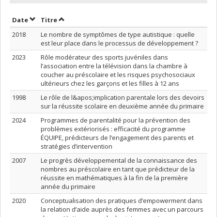
Trier par date en ordre décroissant
Trier par titre en ordre décroissant
Date
Titre
2018
Le nombre de symptômes de type autistique : quelle
est leur place dans le processus de développement ?
2023
Rôle modérateur des sports juvéniles dans
l’association entre la télévision dans la chambre à
coucher au préscolaire et les risques psychosociaux
ultérieurs chez les garçons et les filles à 12 ans
1998
Le rôle de l&apos;implication parentale lors des devoirs
sur la réussite scolaire en deuxième année du primaire
2024
Programmes de parentalité pour la prévention des
problèmes extériorisés : efficacité du programme
ÉQUIPE, prédicteurs de l’engagement des parents et
stratégies d’intervention
2007
Le progrès développemental de la connaissance des
nombres au préscolaire en tant que prédicteur de la
réussite en mathématiques à la fin de la première
année du primaire
2020
Conceptualisation des pratiques d’empowerment dans
la relation d’aide auprès des femmes avec un parcours