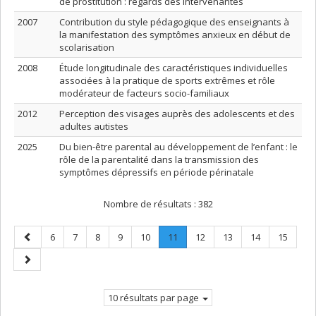
de prostitution : regards des intervenantes
2007
Contribution du style pédagogique des enseignants à
la manifestation des symptômes anxieux en début de
scolarisation
2008
Étude longitudinale des caractéristiques individuelles
associées à la pratique de sports extrêmes et rôle
modérateur de facteurs socio-familiaux
2012
Perception des visages auprès des adolescents et des
adultes autistes
2025
Du bien-être parental au développement de l’enfant : le
rôle de la parentalité dans la transmission des
symptômes dépressifs en période périnatale
Nombre de résultats :
382
Page
Page
Page
Page
Page
Page
Page
.
Page
Page
Page
Page
6
7
8
9
10
11
12
13
14
15
précédente
Page
Page
courante.
suivante
10 résultats par page