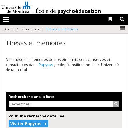
Passer
au
/
École de
psychoéducation
contenu
Liens 
R
Menu
N
Accueil
La recherche
Thèses et mémoires
Thèses et mémoires
Des thèses et mémoires de nos étudiants sont conservés et
consultables dans
Papyrus
, le dépôt institutionnel de l’Université
de Montréal.
Rechercher dans la liste
Recher
Pour une recherche détaillée
Visiter Papyrus