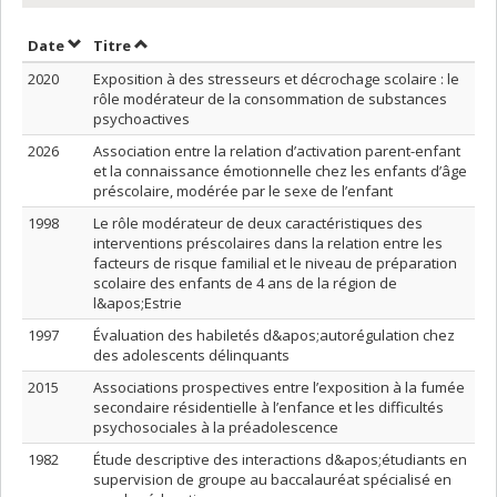
Trier par date en ordre croissant
Trier par titre en ordre croissant
Date
Titre
2020
Exposition à des stresseurs et décrochage scolaire : le
rôle modérateur de la consommation de substances
psychoactives
2026
Association entre la relation d’activation parent-enfant
et la connaissance émotionnelle chez les enfants d’âge
préscolaire, modérée par le sexe de l’enfant
1998
Le rôle modérateur de deux caractéristiques des
interventions préscolaires dans la relation entre les
facteurs de risque familial et le niveau de préparation
scolaire des enfants de 4 ans de la région de
l&apos;Estrie
1997
Évaluation des habiletés d&apos;autorégulation chez
des adolescents délinquants
2015
Associations prospectives entre l’exposition à la fumée
secondaire résidentielle à l’enfance et les difficultés
psychosociales à la préadolescence
1982
Étude descriptive des interactions d&apos;étudiants en
supervision de groupe au baccalauréat spécialisé en