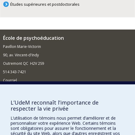
Études supérieures et postdoctorales
École de psychoéducation
Pavillon Marie-Victorin
90, av. Vincent-d'Indy
Outremont QC H2V 2S9
514 343-7421
Courriel
Nouvelles
Comment soutenir l'École?
L’UdeM reconnaît l’importance de
respecter la vie privée
BESOIN D'AIDE?
L’utilisation de témoins nous permet d’améliorer et de
Plan du site
personnaliser votre expérience Web. Certains témoins
Signaler une erreur
sont obligatoires pour assurer le fonctionnement et la
sécurité du site Web, alors que d’autres enregistrent vos