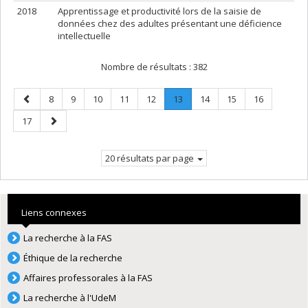
2018
Apprentissage et productivité lors de la saisie de
données chez des adultes présentant une déficience
intellectuelle
Nombre de résultats :
382
Page
Page
Page
Page
Page
Page
Page
.
Page
Page
Page
8
9
10
11
12
13
14
15
16
précédente
Page
Page
Page
17
courante.
suivante
20 résultats par page
Liens connexes
La recherche à la FAS
Éthique de la recherche
Affaires professorales à la FAS
La recherche à l'UdeM