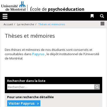
Passer
au
/
École de
psychoéducation
contenu
Liens 
R
Menu
N
Accueil
La recherche
Thèses et mémoires
Thèses et mémoires
Des thèses et mémoires de nos étudiants sont conservés et
consultables dans
Papyrus
, le dépôt institutionnel de l’Université
de Montréal.
Rechercher dans la liste
Recher
Pour une recherche détaillée
Visiter Papyrus