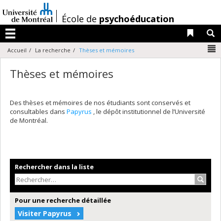
Passer
au
/
École de
psychoéducation
contenu
Liens 
R
Menu
N
Accueil
La recherche
Thèses et mémoires
Thèses et mémoires
Des thèses et mémoires de nos étudiants sont conservés et
consultables dans
Papyrus
, le dépôt institutionnel de l’Université
de Montréal.
Rechercher dans la liste
Recher
Pour une recherche détaillée
Visiter Papyrus