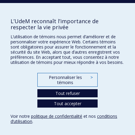
Nouvelles
Comment soutenir l'École?
L’UdeM reconnaît l’importance de
respecter la vie privée
BESOIN D'AIDE?
L’utilisation de témoins nous permet d’améliorer et de
Plan du site
personnaliser votre expérience Web. Certains témoins
Signaler une erreur
sont obligatoires pour assurer le fonctionnement et la
sécurité du site Web, alors que d’autres enregistrent vos
Accessibilité
préférences. En acceptant tout, vous consentez à notre
utilisation de témoins pour mieux répondre à vos besoins.
FACULTÉ DES ARTS ET DES SCIENCES
Nos départements et écoles
Personnaliser les
>
témoins
Nos centres d'études
Tout refuser
Nos programmes et cours
Tout accepter
Confidentialité
Voir notre
politique de confidentialité
et nos
conditions
Conditions d’utilisation
d’utilisation
.
Paramètres des témoins
Université de