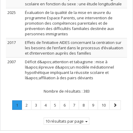
scolaire en fonction du sexe : une étude longitudinale
2025
Évaluation de la qualité de la mise en œuvre du
programme Espace Parents, une intervention de
promotion des compétences parentales et de
prévention des difficultés familiales destinée aux
personnes immigrantes
2017
Effets de l’initiative AIDES concernant la centration sur
les besoins de l’enfant dans le processus d’évaluation
et d’intervention auprès des familles
2007
Déficit d&apos;attention et tabagisme : mise à
l&apos;épreuve d&apos;un modèle médiationnel
hypothétique impliquant la réussite scolaire et
l&apos;affiliation à des pairs déviants
Nombre de résultats :
383
Page
.
Page
Page
Page
Page
Page
Page
Page
Page
Page
Page
1
2
3
4
5
6
7
8
9
10
Page
suivante
courante.
10 résultats par page