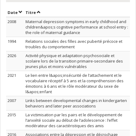
Trier par date en ordre croissant
Trier par titre en ordre croissant
Date
Titre
2008
Maternal depression symptoms in early childhood and
children&apos;s cognitive performance at school entry :
the role of maternal guidance
1994
Relations sociales des filles avec puberté précoce et
troubles du comportement
2026
Activité physique et adaptation psychosociale et
scolaire lors de la transition primaire-secondaire des
jeunes plus et moins vulnérables
2021
Le lien entre l&apos;insécurité de l’attachement et le
vocabulaire réceptif à 5 ans et la compréhension des
émotions à 6 ans et le rôle modérateur du sexe de
l&apos;enfant
2007
Links between developmental changes in kindergarten
behaviors and later peer associations
2015
La victimisation par les pairs et le développement de
l’anxiété sociale au début de l’adolescence : l’effet
modérateur des caractéristiques des amis
2016
Associations entre la dépression et le décrochage