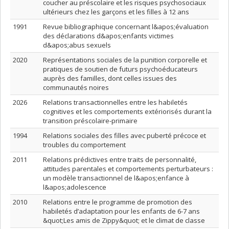
coucher au préscolaire et les risques psychosociaux
ultérieurs chez les garçons et les filles à 12 ans
1991
Revue bibliographique concernant l&apos;évaluation
des déclarations d&apos;enfants victimes
d&apos;abus sexuels
2020
Représentations sociales de la punition corporelle et
pratiques de soutien de futurs psychoéducateurs
auprès des familles, dont celles issues des
communautés noires
2026
Relations transactionnelles entre les habiletés
cognitives et les comportements extériorisés durant la
transition préscolaire-primaire
1994
Relations sociales des filles avec puberté précoce et
troubles du comportement
2011
Relations prédictives entre traits de personnalité,
attitudes parentales et comportements perturbateurs :
un modèle transactionnel de l&apos;enfance à
l&apos;adolescence
2010
Relations entre le programme de promotion des
habiletés d’adaptation pour les enfants de 6-7 ans
&quot;Les amis de Zippy&quot; et le climat de classe