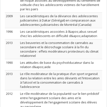
de risque associés au développement du sentiment de
solitude chez les adolescents victimes de harcèlement
par les pairs
2009
Les caractéristiques de la déviance des adolescentes
judiciarisées à Dakar (Sénégal) en comparaison aux
adolescentes judiciarisées de Montréal (Canada)
1996
Les caractéristiques associées à l&apos;abus sexuel
chez les adolescents en difficulté d&apos;adaptation
2013
Les beuveries et la consommation de cannabis au
secondaire et le décrochage scolaire à la fin du
secondaire : effets modérateurs protecteurs du climat
relationnel
1990
Les attitudes de base du psychoéducateur dans la
relation d&apos;aide
2013
Le rôle modérateur de la pratique d’un sport organisé
dans la relation entre les amis déviants et l’intoxication
à l’alcool et la consommation de cannabis à
l’adolescence
2012
Le rôle modérateur de la popularité sur le lien prédictif
entre l’engagement scolaire des amis et le
développement de l’engagement scolaire des élèves
au secondaire