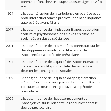
parents-enfant chez cinq sujets autistes âgés de 2 à 5
ans
1994
L&apos;intéraction de la turbulence en bas-âge et du
profil intellectuel comme prédicteur de la délinquance
autorévélée avant 12 ans
2017
L&apos;influence du mindset sur l&apos;adaptation
scolaire et psychosociale des élèves en difficulté
scolarisés en classe spécialisée
2001
L&apos;influence de trois modèles parentaux sur les
développements émotif, affectif et social de
l&apos;enfant à la période préscolaire
1994
L&apos;influence de la qualité de l&apos;interaction
mère-enfant sur l&apos;habileté des enfants à
détecter les contingences sociales
1995
L&apos;influence de la qualité d&apos;interaction
mère-enfant et du stress parental sur la stabilité des
conduites anxieuses et agressives à la période
préscolaire
2009
L&apos;influence de l&apos;engagement de
l&apos;élève sur le lien entre le redoublement et le
décrochage scolaire