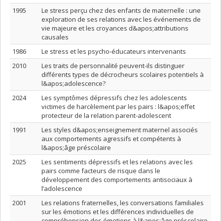
1995
Le stress perçu chez des enfants de maternelle : une
exploration de ses relations avec les événements de
vie majeure et les croyances d&apos;attributions
causales
1986
Le stress et les psycho-éducateurs intervenants
2010
Les traits de personnalité peuvent-ils distinguer
différents types de décrocheurs scolaires potentiels à
l&apos;adolescence?
2024
Les symptômes dépressifs chez les adolescents
victimes de harcèlement par les pairs : l&apos;effet
protecteur de la relation parent-adolescent
1991
Les styles d&apos;enseignement maternel associés
aux comportements agressifs et compétents à
l&apos;âge préscolaire
2025
Les sentiments dépressifs et les relations avec les
pairs comme facteurs de risque dans le
développement des comportements antisociaux à
l’adolescence
2001
Les relations fraternelles, les conversations familiales
sur les émotions et les différences individuelles de
compréhension des émotions à l&apos;âge préscolaire