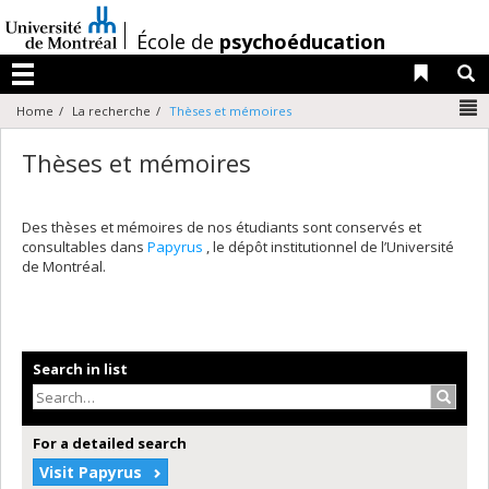
Passer
au
/
École de
psychoéducation
contenu
Liens 
R
Menu
N
Home
La recherche
Thèses et mémoires
Thèses et mémoires
Des thèses et mémoires de nos étudiants sont conservés et
consultables dans
Papyrus
, le dépôt institutionnel de l’Université
de Montréal.
Search in list
Search
For a detailed search
Visit Papyrus