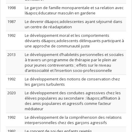
1998
Le garçon de famille monoparentale et sa relation avec
l&apos;éducateur masculin en garderie
1987
Le devenir d&apos;adolescentes ayant séjourné dans
un centre de réadaptation
1992
Le développement moral et les comportements
déviants d&apos;adolescents délinquants participant à
une approche de communauté juste
2013
Le développement d’habiletés personnelles et sociales
à travers un programme de thérapie par le plein air
pour jeunes contrevenants ; effets sur le niveau
d’antisocialité et l’insertion socio-professionnelle
1992
Le développement des notions de conservation chez
les garçons turbulents
2020
Le développement des conduites agressives chez les
élèves populaires au secondaire : l&apos;affiliation à
des amis populaires et agressifs comme facteur
médiateur
1992
Le développement de la compréhension des relations
interpersonnelles chez des garçons agressifs
1992
Le concept de soi des enfants rejetés