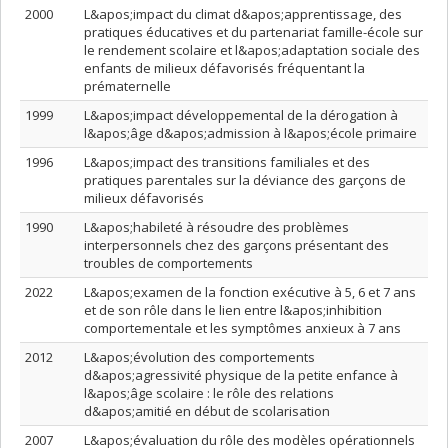
2000
L&apos;impact du climat d&apos;apprentissage, des
pratiques éducatives et du partenariat famille-école sur
le rendement scolaire et l&apos;adaptation sociale des
enfants de milieux défavorisés fréquentant la
prématernelle
1999
L&apos;impact développemental de la dérogation à
l&apos;âge d&apos;admission à l&apos;école primaire
1996
L&apos;impact des transitions familiales et des
pratiques parentales sur la déviance des garçons de
milieux défavorisés
1990
L&apos;habileté à résoudre des problèmes
interpersonnels chez des garçons présentant des
troubles de comportements
2022
L&apos;examen de la fonction exécutive à 5, 6 et 7 ans
et de son rôle dans le lien entre l&apos;inhibition
comportementale et les symptômes anxieux à 7 ans
2012
L&apos;évolution des comportements
d&apos;agressivité physique de la petite enfance à
l&apos;âge scolaire : le rôle des relations
d&apos;amitié en début de scolarisation
2007
L&apos;évaluation du rôle des modèles opérationnels