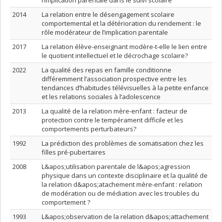
l’implication parentale dans le suivi scolaire
2014
La relation entre le désengagement scolaire
comportemental et la détérioration du rendement : le
rôle modérateur de l’implication parentale
2017
La relation élève-enseignant modère-t-elle le lien entre
le quotient intellectuel et le décrochage scolaire?
2022
La qualité des repas en famille conditionne
différemment l’association prospective entre les
tendances d’habitudes télévisuelles à la petite enfance
et les relations sociales à l’adolescence
2013
La qualité de la relation mère-enfant : facteur de
protection contre le tempérament difficile et les
comportements perturbateurs?
1992
La prédiction des problèmes de somatisation chez les
filles pré-pubertaires
2008
L&apos;utilisation parentale de l&apos;agression
physique dans un contexte disciplinaire et la qualité de
la relation d&apos;atachement mère-enfant : relation
de modération ou de médiation avec les troubles du
comportement ?
1993
L&apos;observation de la relation d&apos;attachement