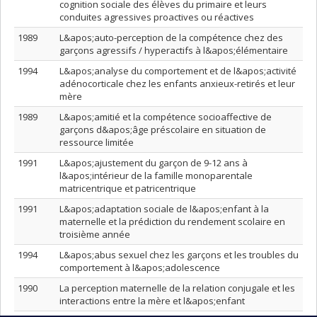
cognition sociale des élèves du primaire et leurs
conduites agressives proactives ou réactives
1989
L&apos;auto-perception de la compétence chez des
garçons agressifs / hyperactifs à l&apos;élémentaire
1994
L&apos;analyse du comportement et de l&apos;activité
adénocorticale chez les enfants anxieux-retirés et leur
mère
1989
L&apos;amitié et la compétence socioaffective de
garçons d&apos;âge préscolaire en situation de
ressource limitée
1991
L&apos;ajustement du garçon de 9-12 ans à
l&apos;intérieur de la famille monoparentale
matricentrique et patricentrique
1991
L&apos;adaptation sociale de l&apos;enfant à la
maternelle et la prédiction du rendement scolaire en
troisième année
1994
L&apos;abus sexuel chez les garçons et les troubles du
comportement à l&apos;adolescence
1990
La perception maternelle de la relation conjugale et les
interactions entre la mère et l&apos;enfant