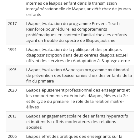
internes de l&apos;enfant dans la transmission
intergénérationnelle de l&apos;anxiété chez de jeunes
enfants
2017
L&apos;évaluation du programme Prevent-Teach-
Reinforce pour réduire les comportements
problématiques en contexte familial chez les enfants
ayant un trouble du spectre de l&apos;autisme
1991
L&apos;évaluation de la politique et des pratiques
d&apos;inscription dans deux centres d&apos;accueil
offrant des services de réadaptation à l&apos;externe
1995
L&apos;évaluation d&apos;un programme multimodal
de prévention des toxicomanies chez des enfants de la
fin du primaire
2020
L&apos;épuisement professionnel des enseignants et
les comportements extériorisés d&apos;élèves du 2e
et 3e cycle du primaire : le rôle de la relation maître-
élèves
2013
L&apos;engagement scolaire des enfants hyperactifs
et inattentifs : effets modérateurs des relations
sociales
2006
L&apos;effet des pratiques des enseignants sur la