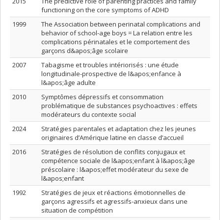
2015
The predictive role of parenting practices and family
functioning on the core symptoms of ADHD
1999
The Association between perinatal complications and
behavior of school-age boys = La relation entre les
complications périnatales et le comportement des
garçons d&apos;âge scolaire
2007
Tabagisme et troubles intériorisés : une étude
longitudinale-prospective de l&apos;enfance à
l&apos;âge adulte
2010
Symptômes dépressifs et consommation
problématique de substances psychoactives : effets
modérateurs du contexte social
2024
Stratégies parentales et adaptation chez les jeunes
originaires d’Amérique latine en classe d’accueil
2016
Stratégies de résolution de conflits conjugaux et
compétence sociale de l&apos;enfant à l&apos;âge
préscolaire : l&apos;effet modérateur du sexe de
l&apos;enfant
1992
Stratégies de jeux et réactions émotionnelles de
garçons agressifs et agressifs-anxieux dans une
situation de compétition