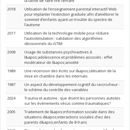
la tâche de faire rire l’enfant
2018
Utilisation de l’enseignement parental interactif Web
pour implanter l’extinction graduée afin d’améliorer le
sommeil d’enfants ayant un trouble du spectre de
l’autisme
2017
Utilisation de la technologie mobile pour réduire
l’autostimulation : validation des algorithmes
décisionnels du iSTIM
2008
Usage de substances psychoactives à
l&apos;adolescence et problèmes associés : effet
modérateur de l&apos;anxiété
1989
Une recension des écrits sur l&apos;utilisation de la
mise en chambre dans les internats
1987
Un aspect du développement cognitif du raccrocheur :
le schème du contrôle des variables
2024
Trauma et autisme : que disent les personnes autistes
sur les événements vécus comme traumatiques?
2005
Traitement de l&apos;information sociale dans des
situations d&apos;interactions sociales chez des
parents d&apos;enfants de 8-9 ans