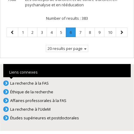
psychanalyse et en rééducation
Number of results :
383
Previous
Page
Page
Page
Page
Page
Page
.
Page
Page
Page
Page
Next
1
2
3
4
5
6
7
8
9
10
page
Current
page
page.
20 results per page
Liens connexes
La recherche à la FAS
Éthique de la recherche
Affaires professorales à la FAS
La recherche à l'UdeM
Études supérieures et postdoctorales