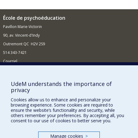
École de psychoéducation
Pavillon Marie-Victorin
90, av. Vincent-d'Indy
Outremont QC H2V 2S9
514 343-7421
Courriel
Nouvelles
Comment soutenir l'École?
UdeM understands the importance of
privacy
BESOIN D'AIDE?
Cookies allow us to enhance and personalize your
Plan du site
browsing experience. Some cookies are required to
Signaler une erreur
ensure the website’s functionality and security, while
others remember your preferences. By accepting all, you
Accessibilité
consent to our use of cookies to better serve you.
FACULTÉ DES ARTS ET DES SCIENCES
Manage cookies
>