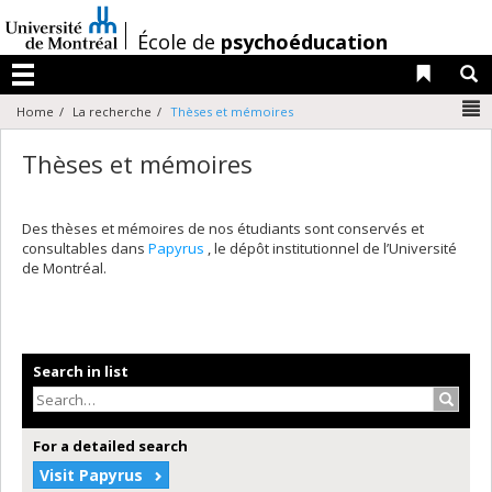
Passer
au
/
École de
psychoéducation
contenu
Liens 
R
Menu
N
Home
La recherche
Thèses et mémoires
Thèses et mémoires
Des thèses et mémoires de nos étudiants sont conservés et
consultables dans
Papyrus
, le dépôt institutionnel de l’Université
de Montréal.
Search in list
Search
For a detailed search
Visit Papyrus