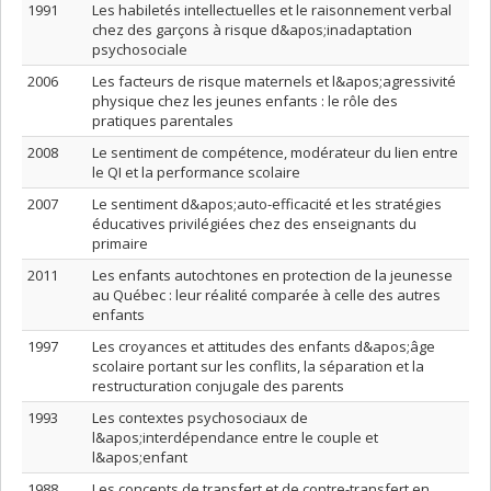
1991
Les habiletés intellectuelles et le raisonnement verbal
chez des garçons à risque d&apos;inadaptation
psychosociale
2006
Les facteurs de risque maternels et l&apos;agressivité
physique chez les jeunes enfants : le rôle des
pratiques parentales
2008
Le sentiment de compétence, modérateur du lien entre
le QI et la performance scolaire
2007
Le sentiment d&apos;auto-efficacité et les stratégies
éducatives privilégiées chez des enseignants du
primaire
2011
Les enfants autochtones en protection de la jeunesse
au Québec : leur réalité comparée à celle des autres
enfants
1997
Les croyances et attitudes des enfants d&apos;âge
scolaire portant sur les conflits, la séparation et la
restructuration conjugale des parents
1993
Les contextes psychosociaux de
l&apos;interdépendance entre le couple et
l&apos;enfant
1988
Les concepts de transfert et de contre-transfert en