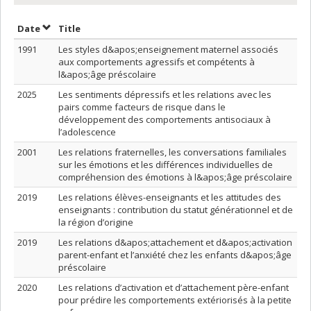
Sort by date in descending order
Sort by title in descending order
Date
Title
1991
Les styles d&apos;enseignement maternel associés
aux comportements agressifs et compétents à
l&apos;âge préscolaire
2025
Les sentiments dépressifs et les relations avec les
pairs comme facteurs de risque dans le
développement des comportements antisociaux à
l’adolescence
2001
Les relations fraternelles, les conversations familiales
sur les émotions et les différences individuelles de
compréhension des émotions à l&apos;âge préscolaire
2019
Les relations élèves-enseignants et les attitudes des
enseignants : contribution du statut générationnel et de
la région d’origine
2019
Les relations d&apos;attachement et d&apos;activation
parent-enfant et l’anxiété chez les enfants d&apos;âge
préscolaire
2020
Les relations d’activation et d’attachement père-enfant
pour prédire les comportements extériorisés à la petite