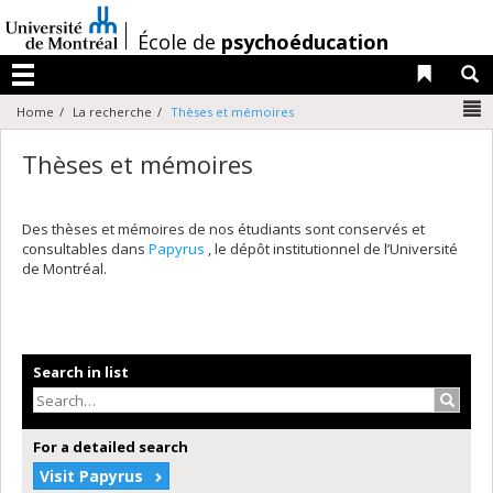
Passer
au
/
École de
psychoéducation
contenu
Liens 
R
Menu
N
Home
La recherche
Thèses et mémoires
Thèses et mémoires
Des thèses et mémoires de nos étudiants sont conservés et
consultables dans
Papyrus
, le dépôt institutionnel de l’Université
de Montréal.
Search in list
Search
For a detailed search
Visit Papyrus