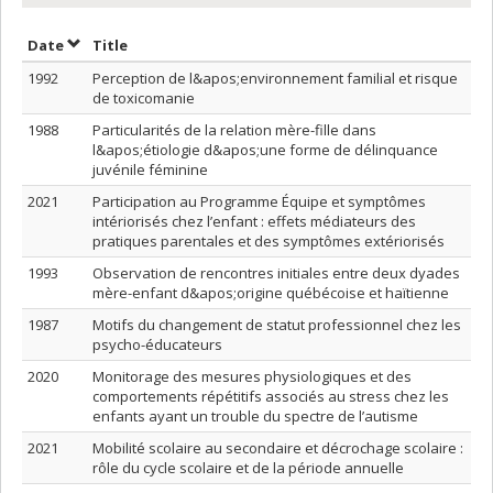
Sort by date in descending order
Sort by title in descending order
Date
Title
1992
Perception de l&apos;environnement familial et risque
de toxicomanie
1988
Particularités de la relation mère-fille dans
l&apos;étiologie d&apos;une forme de délinquance
juvénile féminine
2021
Participation au Programme Équipe et symptômes
intériorisés chez l’enfant : effets médiateurs des
pratiques parentales et des symptômes extériorisés
1993
Observation de rencontres initiales entre deux dyades
mère-enfant d&apos;origine québécoise et haïtienne
1987
Motifs du changement de statut professionnel chez les
psycho-éducateurs
2020
Monitorage des mesures physiologiques et des
comportements répétitifs associés au stress chez les
enfants ayant un trouble du spectre de l’autisme
2021
Mobilité scolaire au secondaire et décrochage scolaire :
rôle du cycle scolaire et de la période annuelle