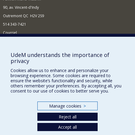
90, av. Vincent-d'Indy
Outremont QC H2V 2S9
514 343-7421
Courriel
Nouvelles
Comment soutenir l'École?
UdeM understands the importance of
privacy
BESOIN D'AIDE?
Cookies allow us to enhance and personalize your
Plan du site
browsing experience. Some cookies are required to
Signaler une erreur
ensure the website’s functionality and security, while
others remember your preferences. By accepting all, you
Accessibilité
consent to our use of cookies to better serve you.
FACULTÉ DES ARTS ET DES SCIENCES
Manage cookies
>
Nos départements et écoles
Reject all
Nos centres d'études
Nos programmes et cours
Accept all