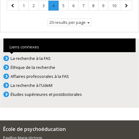
Previous
Page
Page
Page
Page
.
Page
Page
Page
Page
Page
Page
Next
1
2
3
4
5
6
7
8
9
10
page
Current
page
page.
20 results per page
Liens connexes
La recherche à la FAS
Éthique de la recherche
Affaires professorales à la FAS
La recherche à l'UdeM
Études supérieures et postdoctorales
École de psychoéducation
Pavillon Marie-Victorin