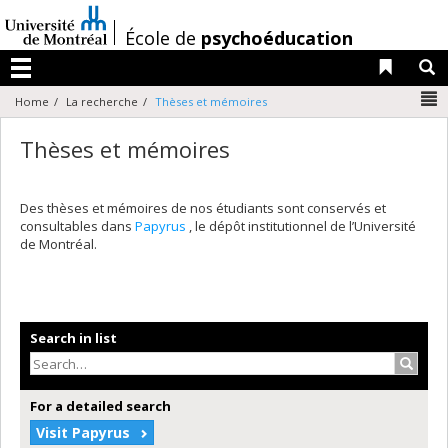
Passer
au
/
École de
psychoéducation
contenu
Liens 
R
Menu
N
Home
La recherche
Thèses et mémoires
Thèses et mémoires
Des thèses et mémoires de nos étudiants sont conservés et
consultables dans
Papyrus
, le dépôt institutionnel de l’Université
de Montréal.
Search in list
Search
For a detailed search
Visit Papyrus