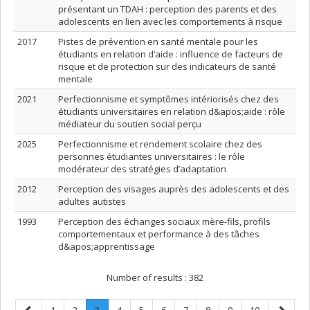
présentant un TDAH : perception des parents et des
adolescents en lien avec les comportements à risque
2017
Pistes de prévention en santé mentale pour les
étudiants en relation d’aide : influence de facteurs de
risque et de protection sur des indicateurs de santé
mentale
2021
Perfectionnisme et symptômes intériorisés chez des
étudiants universitaires en relation d&apos;aide : rôle
médiateur du soutien social perçu
2025
Perfectionnisme et rendement scolaire chez des
personnes étudiantes universitaires : le rôle
modérateur des stratégies d’adaptation
2012
Perception des visages auprès des adolescents et des
adultes autistes
1993
Perception des échanges sociaux mère-fils, profils
comportementaux et performance à des tâches
d&apos;apprentissage
Number of results :
382
Previous
Page
Page
Page
.
Page
Page
Page
Page
Page
Page
Page
Next