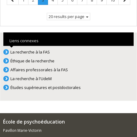
1
2
3
4
5
6
7
8
9
10
page
Current
page
page.
20 results per page
Liens connexes
La recherche à la FAS
Éthique de la recherche
Affaires professorales à la FAS
La recherche à l'UdeM
Études supérieures et postdoctorales
École de psychoéducation
Pavillon Marie-Victorin