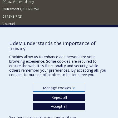
90, av. Vincent-d'Indy
Outremont QC H2V 2S9
514 343-7421
Courriel
Nouvelles
Comment soutenir l'École?
UdeM understands the importance of
privacy
BESOIN D'AIDE?
Cookies allow us to enhance and personalize your
Plan du site
browsing experience. Some cookies are required to
Signaler une erreur
ensure the website’s functionality and security, while
others remember your preferences. By accepting all, you
Accessibilité
consent to our use of cookies to better serve you.
FACULTÉ DES ARTS ET DES SCIENCES
Manage cookies
>
Nos départements et écoles
Reject all
Nos centres d'études
Nos programmes et cours
Accept all
See our
privacy policy
and
terms of use
.