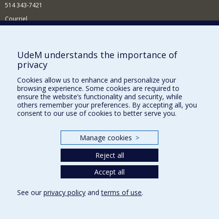
514 343-7421
Courriel
Nouvelles
Comment soutenir l'École?
UdeM understands the importance of
privacy
BESOIN D'AIDE?
Cookies allow us to enhance and personalize your
Plan du site
browsing experience. Some cookies are required to
Signaler une erreur
ensure the website’s functionality and security, while
others remember your preferences. By accepting all, you
Accessibilité
consent to our use of cookies to better serve you.
FACULTÉ DES ARTS ET DES SCIENCES
Manage cookies
>
Nos départements et écoles
Reject all
Nos centres d'études
Nos programmes et cours
Accept all
See our
privacy policy
and
terms of use
.
Privacy
Terms of use