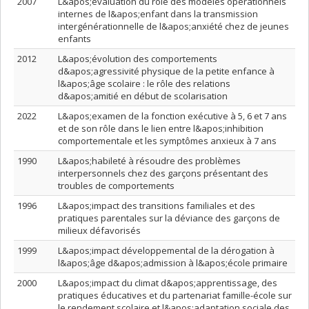
2007
L&apos;évaluation du rôle des modèles opérationnels
internes de l&apos;enfant dans la transmission
intergénérationnelle de l&apos;anxiété chez de jeunes
enfants
2012
L&apos;évolution des comportements
d&apos;agressivité physique de la petite enfance à
l&apos;âge scolaire : le rôle des relations
d&apos;amitié en début de scolarisation
2022
L&apos;examen de la fonction exécutive à 5, 6 et 7 ans
et de son rôle dans le lien entre l&apos;inhibition
comportementale et les symptômes anxieux à 7 ans
1990
L&apos;habileté à résoudre des problèmes
interpersonnels chez des garçons présentant des
troubles de comportements
1996
L&apos;impact des transitions familiales et des
pratiques parentales sur la déviance des garçons de
milieux défavorisés
1999
L&apos;impact développemental de la dérogation à
l&apos;âge d&apos;admission à l&apos;école primaire
2000
L&apos;impact du climat d&apos;apprentissage, des
pratiques éducatives et du partenariat famille-école sur
le rendement scolaire et l&apos;adaptation sociale des