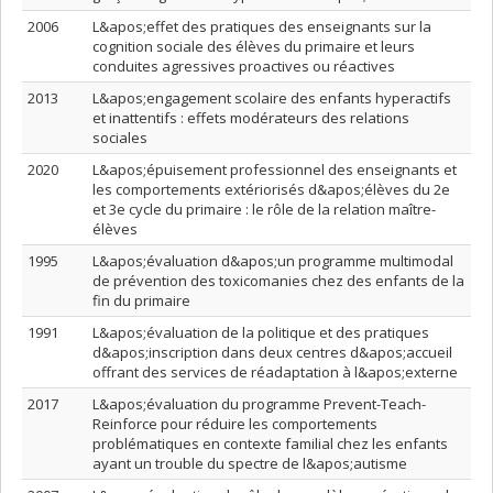
2006
L&apos;effet des pratiques des enseignants sur la
cognition sociale des élèves du primaire et leurs
conduites agressives proactives ou réactives
2013
L&apos;engagement scolaire des enfants hyperactifs
et inattentifs : effets modérateurs des relations
sociales
2020
L&apos;épuisement professionnel des enseignants et
les comportements extériorisés d&apos;élèves du 2e
et 3e cycle du primaire : le rôle de la relation maître-
élèves
1995
L&apos;évaluation d&apos;un programme multimodal
de prévention des toxicomanies chez des enfants de la
fin du primaire
1991
L&apos;évaluation de la politique et des pratiques
d&apos;inscription dans deux centres d&apos;accueil
offrant des services de réadaptation à l&apos;externe
2017
L&apos;évaluation du programme Prevent-Teach-
Reinforce pour réduire les comportements
problématiques en contexte familial chez les enfants
ayant un trouble du spectre de l&apos;autisme