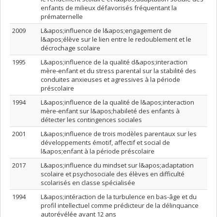
enfants de milieux défavorisés fréquentant la
prématernelle
2009
L&apos;influence de l&apos;engagement de
l&apos;élève sur le lien entre le redoublement et le
décrochage scolaire
1995
L&apos;influence de la qualité d&apos;interaction
mère-enfant et du stress parental sur la stabilité des
conduites anxieuses et agressives à la période
préscolaire
1994
L&apos;influence de la qualité de l&apos;interaction
mère-enfant sur l&apos;habileté des enfants à
détecter les contingences sociales
2001
L&apos;influence de trois modèles parentaux sur les
développements émotif, affectif et social de
l&apos;enfant à la période préscolaire
2017
L&apos;influence du mindset sur l&apos;adaptation
scolaire et psychosociale des élèves en difficulté
scolarisés en classe spécialisée
1994
L&apos;intéraction de la turbulence en bas-âge et du
profil intellectuel comme prédicteur de la délinquance
autorévélée avant 12 ans