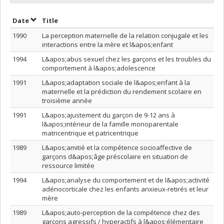
Sort by date in ascending order
Sort by title in ascending order
Date
Title
1990
La perception maternelle de la relation conjugale et les
interactions entre la mère et l&apos;enfant
1994
L&apos;abus sexuel chez les garçons et les troubles du
comportement à l&apos;adolescence
1991
L&apos;adaptation sociale de l&apos;enfant à la
maternelle et la prédiction du rendement scolaire en
troisième année
1991
L&apos;ajustement du garçon de 9-12 ans à
l&apos;intérieur de la famille monoparentale
matricentrique et patricentrique
1989
L&apos;amitié et la compétence socioaffective de
garçons d&apos;âge préscolaire en situation de
ressource limitée
1994
L&apos;analyse du comportement et de l&apos;activité
adénocorticale chez les enfants anxieux-retirés et leur
mère
1989
L&apos;auto-perception de la compétence chez des
garçons agressifs / hyperactifs à l&apos;élémentaire