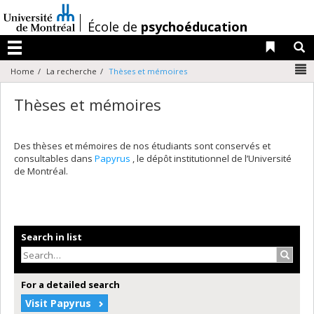
Passer
au
/
École de
psychoéducation
contenu
Liens 
R
Menu
N
Home
La recherche
Thèses et mémoires
Thèses et mémoires
Des thèses et mémoires de nos étudiants sont conservés et
consultables dans
Papyrus
, le dépôt institutionnel de l’Université
de Montréal.
Search in list
Search
For a detailed search
Visit Papyrus