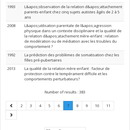
1993
L&apos;observation de la relation d&apos;attachement
parents-enfant chez cinq sujets autistes âgés de 2 à 5
ans
2008
L&apos;utilisation parentale de l&apos;agression
physique dans un contexte disciplinaire et la qualité de
la relation d&apos;atachement mère-enfant : relation
de modération ou de médiation avec les troubles du
comportement ?
1992
La prédiction des problèmes de somatisation chez les
filles pré-pubertaires
2013
La qualité de la relation mère-enfant : facteur de
protection contre le tempérament difficile et les
comportements perturbateurs?
Number of results :
383
Previous
Page
Page
Page
Page
Page
Page
.
Page
Page
Page
Page
2
3
4
5
6
7
8
9
10
11
page
Current
Next
page.
page