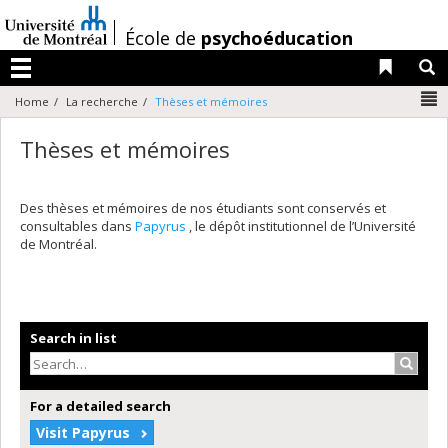
Passer
au
/
École de
psychoéducation
contenu
Liens 
R
Menu
N
Home
La recherche
Thèses et mémoires
Thèses et mémoires
Des thèses et mémoires de nos étudiants sont conservés et
consultables dans
Papyrus
, le dépôt institutionnel de l’Université
de Montréal.
Search in list
Search
For a detailed search
Visit Papyrus