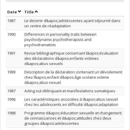
Sort by date in descending order
Sort by title in descending order
Date
Title
1987
Le devenir d&apos;adolescentes ayant séjourné dans
un centre de réadaptation
1990
Differences in personality traits between
psychodynamic psychotherapists and
psychodramatists
1991
Revue bibliographique concernant l&apos;évaluation
des déclarations d&apos;enfants victimes
d&apos;abus sexuels
1999
Description de la déclaration contenant un dévoilement
chez l&apos;enfant d&apos;âge scolaire victime
d&apos;abus sexuel
1987
Acting out délinquant et manifestations somatiques
1996
Les caractéristiques associées à l&apos;abus sexuel
chez les adolescents en difficulté d&apos;adaptation
1988
Programme d&apos;éducation sexuelle et changement
de connaissances et d&apos;attitudes chez deux
groupes d&apos;adolescentes