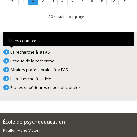
1
2
3
4
5
6
7
8
9
10
page
Current
page
page.
20 results per page
Liens connexes
La recherche à la FAS
Éthique de la recherche
Affaires professorales à la FAS
La recherche à l'UdeM
Études supérieures et postdoctorales
École de psychoéducation
Pavillon Marie-Victorin