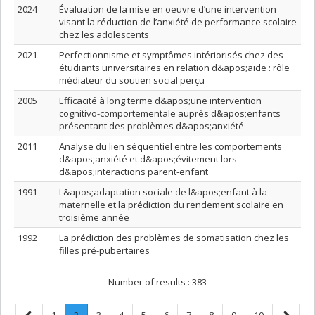
2024
Évaluation de la mise en oeuvre d’une intervention
visant la réduction de l’anxiété de performance scolaire
chez les adolescents
2021
Perfectionnisme et symptômes intériorisés chez des
étudiants universitaires en relation d&apos;aide : rôle
médiateur du soutien social perçu
2005
Efficacité à long terme d&apos;une intervention
cognitivo-comportementale auprès d&apos;enfants
présentant des problèmes d&apos;anxiété
2011
Analyse du lien séquentiel entre les comportements
d&apos;anxiété et d&apos;évitement lors
d&apos;interactions parent-enfant
1991
L&apos;adaptation sociale de l&apos;enfant à la
maternelle et la prédiction du rendement scolaire en
troisième année
1992
La prédiction des problèmes de somatisation chez les
filles pré-pubertaires
Number of results :
383
Previous
Page
Page
.
Page
Page
Page
Page
Page
Page
Page
Page
Next