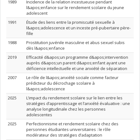
1989
Incidence de la relation incestueuse pendant
l&apos;enfance sur le rendement scolaire du jeune
adolescent
1991
Étude des liens entre la promiscuité sexuelle à
l&apos;adolescence et un inceste pré-pubertaire père-
fille
1988
Prostitution juvénile masculine et abus sexuel subis
dès l&apos;enfance
2019
Efficacité d&apos;un programme d&apos;intervention
auprès d&apos;un parent d&apos;enfant ayant une
déficience intellectuelle et une anxiété de séparation
2007
Le rôle de l&apos;anxiété sociale comme facteur
prédicteur du décrochage scolaire à
l&apos;adolescence
2025
L’impact du rendement scolaire sur le lien entre les
stratégies d’apprentissage et l’anxiété évaluative : une
analyse longitudinale chez les personnes
adolescentes
2025
Perfectionnisme et rendement scolaire chez des
personnes étudiantes universitaires : le rôle
modérateur des stratégies d’adaptation