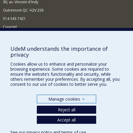
90, av. Vincent-d'Indy
Outremont QC H2V 2S9
514 343-7421
Courriel
Nouvelles
Comment soutenir l'École?
UdeM understands the importance of
privacy
BESOIN D'AIDE?
Cookies allow us to enhance and personalize your
Plan du site
browsing experience. Some cookies are required to
Signaler une erreur
ensure the website’s functionality and security, while
others remember your preferences. By accepting all, you
Accessibilité
consent to our use of cookies to better serve you.
FACULTÉ DES ARTS ET DES SCIENCES
Manage cookies
>
Nos départements et écoles
Reject all
Nos centres d'études
Nos programmes et cours
Accept all
See our
privacy policy
and
terms of use
.