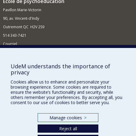
École de psychoéducation
Pavillon Marie-Victorin
90, av. Vincent-d'Indy
Outremont QC H2V 2S9
514 343-7421
Courriel
Nouvelles
Comment soutenir l'École?
UdeM understands the importance of
privacy
BESOIN D'AIDE?
Cookies allow us to enhance and personalize your
Plan du site
browsing experience. Some cookies are required to
Signaler une erreur
ensure the website’s functionality and security, while
others remember your preferences. By accepting all, you
Accessibilité
consent to our use of cookies to better serve you.
FACULTÉ DES ARTS ET DES SCIENCES
Manage cookies
>
Nos départements et écoles
Reject all
Nos centres d'études