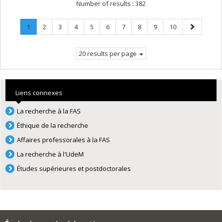
Number of results :
382
Page
.
Page
Page
Page
Page
Page
Page
Page
Page
Page
Next
1
2
3
4
5
6
7
8
9
10
Current
page
page.
20 results per page
Liens connexes
La recherche à la FAS
Éthique de la recherche
Affaires professorales à la FAS
La recherche à l'UdeM
Études supérieures et postdoctorales