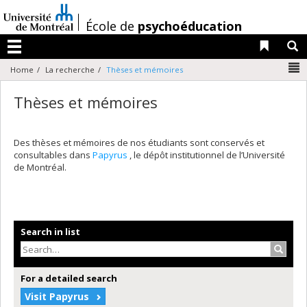
Passer
au
/
École de
psychoéducation
contenu
Liens 
R
Menu
N
Home
La recherche
Thèses et mémoires
Thèses et mémoires
Des thèses et mémoires de nos étudiants sont conservés et
consultables dans
Papyrus
, le dépôt institutionnel de l’Université
de Montréal.
Search in list
Search
For a detailed search
Visit Papyrus