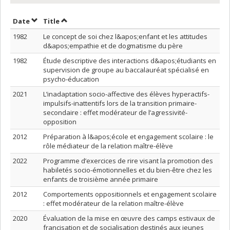
Sort by date in ascending order
Sort by title in ascending order
Date
Title
1982
Le concept de soi chez l&apos;enfant et les attitudes
d&apos;empathie et de dogmatisme du père
1982
Étude descriptive des interactions d&apos;étudiants en
supervision de groupe au baccalauréat spécialisé en
psycho-éducation
2021
L’inadaptation socio-affective des élèves hyperactifs-
impulsifs-inattentifs lors de la transition primaire-
secondaire : effet modérateur de l’agressivité-
opposition
2012
Préparation à l&apos;école et engagement scolaire : le
rôle médiateur de la relation maître-élève
2022
Programme d’exercices de rire visant la promotion des
habiletés socio-émotionnelles et du bien-être chez les
enfants de troisième année primaire
2012
Comportements oppositionnels et engagement scolaire
: effet modérateur de la relation maître-élève
2020
Évaluation de la mise en œuvre des camps estivaux de
francisation et de socialisation destinés aux jeunes