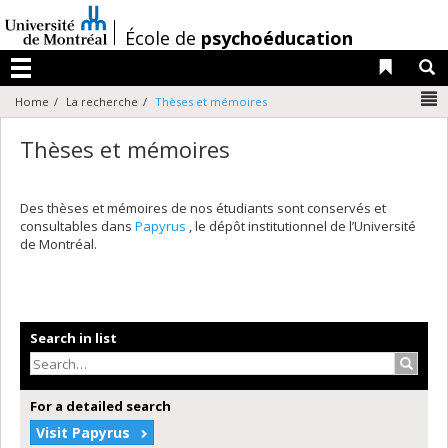
Passer
au
/
École de
psychoéducation
contenu
Liens 
R
Menu
N
Home
La recherche
Thèses et mémoires
Thèses et mémoires
Des thèses et mémoires de nos étudiants sont conservés et
consultables dans
Papyrus
, le dépôt institutionnel de l’Université
de Montréal.
Search in list
Search
For a detailed search
Visit Papyrus