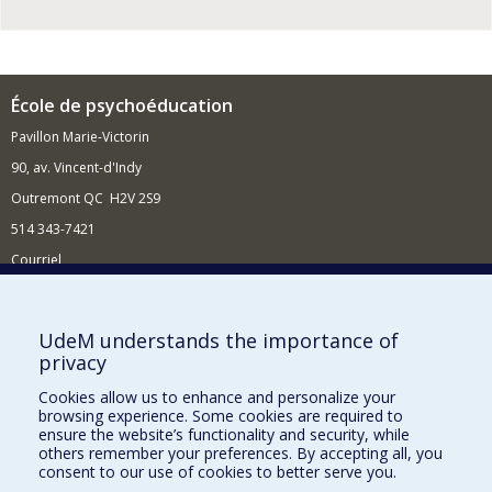
École de psychoéducation
Pavillon Marie-Victorin
90, av. Vincent-d'Indy
Outremont QC H2V 2S9
514 343-7421
Courriel
Nouvelles
Comment soutenir l'École?
UdeM understands the importance of
privacy
BESOIN D'AIDE?
Cookies allow us to enhance and personalize your
Plan du site
browsing experience. Some cookies are required to
Signaler une erreur
ensure the website’s functionality and security, while
others remember your preferences. By accepting all, you
Accessibilité
consent to our use of cookies to better serve you.