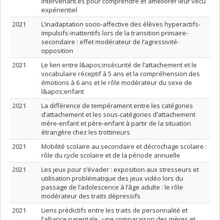
intervenant.es pour comprendre et améliorer leur vécu
expérientiel
2021
L’inadaptation socio-affective des élèves hyperactifs-
impulsifs-inattentifs lors de la transition primaire-
secondaire : effet modérateur de l’agressivité-
opposition
2021
Le lien entre l&apos;insécurité de l’attachement et le
vocabulaire réceptif à 5 ans et la compréhension des
émotions à 6 ans et le rôle modérateur du sexe de
l&apos;enfant
2021
La différence de tempérament entre les catégories
d’attachement et les sous-catégories d’attachement
mère-enfant et père-enfant à partir de la situation
étrangère chez les trottineurs
2021
Mobilité scolaire au secondaire et décrochage scolaire :
rôle du cycle scolaire et de la période annuelle
2021
Les jeux pour s’évader : exposition aux stresseurs et
utilisation problématique des jeux vidéo lors du
passage de l’adolescence à l’âge adulte : le rôle
modérateur des traits dépressifs
2021
Liens prédictifs entre les traits de personnalité et
l’alliance parentale : une comparaison des mères et