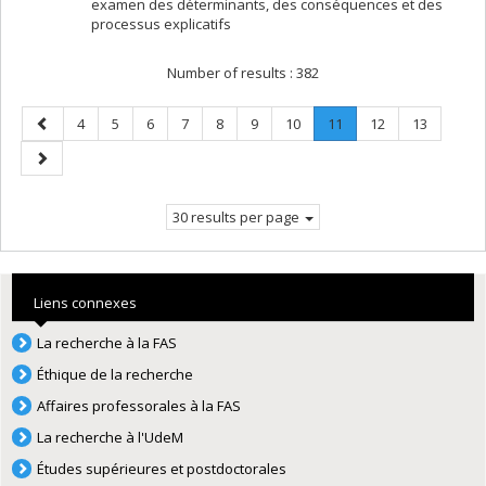
examen des déterminants, des conséquences et des
processus explicatifs
Number of results :
382
Previous
Page
Page
Page
Page
Page
Page
Page
Page
.
Page
Page
4
5
6
7
8
9
10
11
12
13
page
Current
Next
page.
page
30 results per page
Liens connexes
La recherche à la FAS
Éthique de la recherche
Affaires professorales à la FAS
La recherche à l'UdeM
Études supérieures et postdoctorales