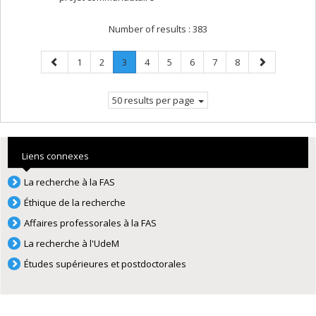
Number of results :
383
Previous
Page
Page
Page
.
Page
Page
Page
Page
Page
Next
1
2
3
4
5
6
7
8
page
Current
page
page.
50 results per page
Liens connexes
La recherche à la FAS
Éthique de la recherche
Affaires professorales à la FAS
La recherche à l'UdeM
Études supérieures et postdoctorales