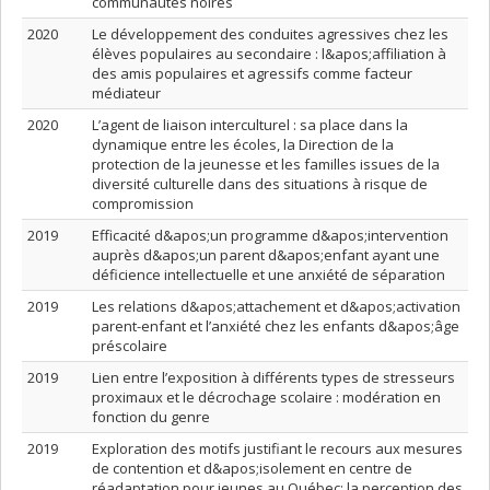
communautés noires
2020
Le développement des conduites agressives chez les
élèves populaires au secondaire : l&apos;affiliation à
des amis populaires et agressifs comme facteur
médiateur
2020
L’agent de liaison interculturel : sa place dans la
dynamique entre les écoles, la Direction de la
protection de la jeunesse et les familles issues de la
diversité culturelle dans des situations à risque de
compromission
2019
Efficacité d&apos;un programme d&apos;intervention
auprès d&apos;un parent d&apos;enfant ayant une
déficience intellectuelle et une anxiété de séparation
2019
Les relations d&apos;attachement et d&apos;activation
parent-enfant et l’anxiété chez les enfants d&apos;âge
préscolaire
2019
Lien entre l’exposition à différents types de stresseurs
proximaux et le décrochage scolaire : modération en
fonction du genre
2019
Exploration des motifs justifiant le recours aux mesures
de contention et d&apos;isolement en centre de
réadaptation pour jeunes au Québec: la perception des