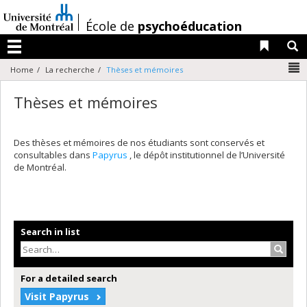
Passer
au
/
École de
psychoéducation
contenu
Liens 
R
Menu
N
Home
La recherche
Thèses et mémoires
Thèses et mémoires
Des thèses et mémoires de nos étudiants sont conservés et
consultables dans
Papyrus
, le dépôt institutionnel de l’Université
de Montréal.
Search in list
Search
For a detailed search
Visit Papyrus