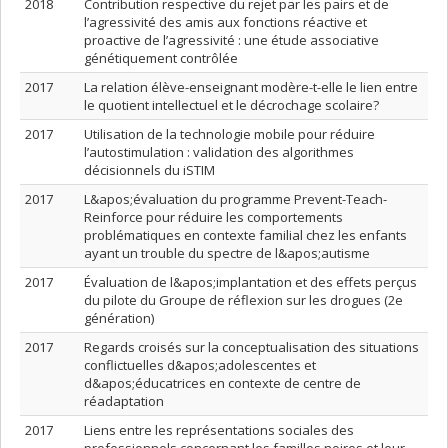
2018
Contribution respective du rejet par les pairs et de
l’agressivité des amis aux fonctions réactive et
proactive de l’agressivité : une étude associative
génétiquement contrôlée
2017
La relation élève-enseignant modère-t-elle le lien entre
le quotient intellectuel et le décrochage scolaire?
2017
Utilisation de la technologie mobile pour réduire
l’autostimulation : validation des algorithmes
décisionnels du iSTIM
2017
L&apos;évaluation du programme Prevent-Teach-
Reinforce pour réduire les comportements
problématiques en contexte familial chez les enfants
ayant un trouble du spectre de l&apos;autisme
2017
Évaluation de l&apos;implantation et des effets perçus
du pilote du Groupe de réflexion sur les drogues (2e
génération)
2017
Regards croisés sur la conceptualisation des situations
conflictuelles d&apos;adolescentes et
d&apos;éducatrices en contexte de centre de
réadaptation
2017
Liens entre les représentations sociales des