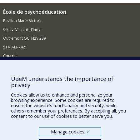
École de psychoéducation
Pavillon Marie-Victorin
90, av. Vincent-d'Indy
Outremont QC H2V 2S9
514 343-7421
Courriel
Nouvelles
Comment soutenir l'École?
UdeM understands the importance of
privacy
BESOIN D'AIDE?
Cookies allow us to enhance and personalize your
Plan du site
browsing experience. Some cookies are required to
Signaler une erreur
ensure the website’s functionality and security, while
others remember your preferences. By accepting all, you
Accessibilité
consent to our use of cookies to better serve you.
FACULTÉ DES ARTS ET DES SCIENCES
Manage cookies
>
Nos départements et écoles