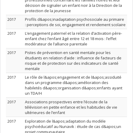
professionnels concernant les familles noires et leur
décision de signaler un enfant noir à la Direction de la
protection de la jeunesse
2017
Profils d&apos;inadaptation psychosociale au primaire
: perceptions de soi, engagement et rendement scolaire
2017
L’engagement paternel et la relation d’activation père-
enfant chez l’enfant âgé entre 12 et 18 mois : l’effet
modérateur de l’alliance parentale
2017
Pistes de prévention en santé mentale pour les
étudiants en relation d’aide : influence de facteurs de
risque et de protection sur des indicateurs de santé
mentale
2017
Le rôle de l&apos;engagement et de l&apos;assiduité
dans un programme d&apos;amélioration des
habiletés d&apos;organisation d&apos;enfants ayant
un TDA/H
2017
Associations prospectives entre l’écoute de la
télévision en petite enfance et les habitudes de vie
ultérieures de l’enfant
2017
Exploration de l&apos;adaptation du modèle
psychoéducatif au Nunavik : étude de cas d&apos;un
projet communautaire