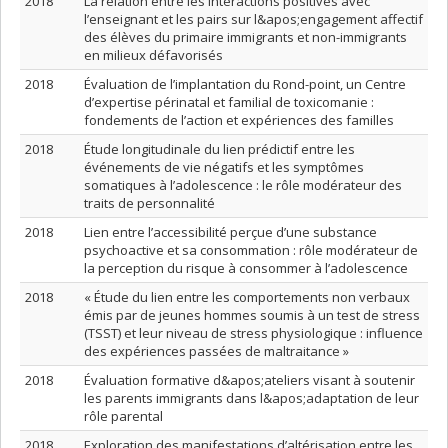
2018
La relation entre les interactions positives avec
l’enseignant et les pairs sur l&apos;engagement affectif
des élèves du primaire immigrants et non-immigrants
en milieux défavorisés
2018
Évaluation de l’implantation du Rond-point, un Centre
d’expertise périnatal et familial de toxicomanie :
fondements de l’action et expériences des familles
2018
Étude longitudinale du lien prédictif entre les
événements de vie négatifs et les symptômes
somatiques à l’adolescence : le rôle modérateur des
traits de personnalité
2018
Lien entre l’accessibilité perçue d’une substance
psychoactive et sa consommation : rôle modérateur de
la perception du risque à consommer à l’adolescence
2018
« Étude du lien entre les comportements non verbaux
émis par de jeunes hommes soumis à un test de stress
(TSST) et leur niveau de stress physiologique : influence
des expériences passées de maltraitance »
2018
Évaluation formative d&apos;ateliers visant à soutenir
les parents immigrants dans l&apos;adaptation de leur
rôle parental
2018
Exploration des manifestations d’altérisation entre les