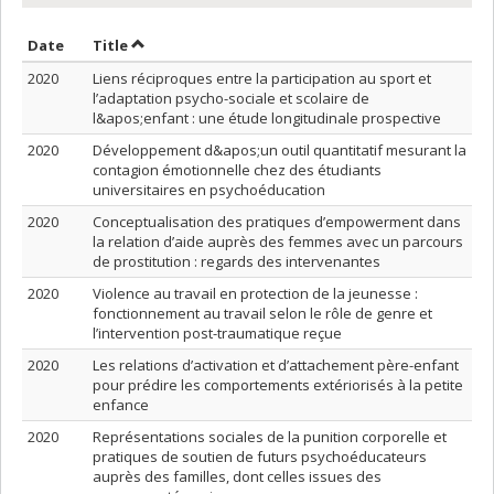
Sort by date in ascending order
Sort by title in ascending order
Date
Title
2020
Liens réciproques entre la participation au sport et
l’adaptation psycho-sociale et scolaire de
l&apos;enfant : une étude longitudinale prospective
2020
Développement d&apos;un outil quantitatif mesurant la
contagion émotionnelle chez des étudiants
universitaires en psychoéducation
2020
Conceptualisation des pratiques d’empowerment dans
la relation d’aide auprès des femmes avec un parcours
de prostitution : regards des intervenantes
2020
Violence au travail en protection de la jeunesse :
fonctionnement au travail selon le rôle de genre et
l’intervention post-traumatique reçue
2020
Les relations d’activation et d’attachement père-enfant
pour prédire les comportements extériorisés à la petite
enfance
2020
Représentations sociales de la punition corporelle et
pratiques de soutien de futurs psychoéducateurs
auprès des familles, dont celles issues des