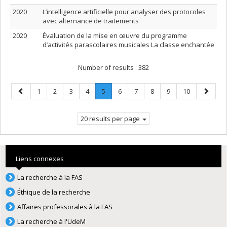
2020
L’intelligence artificielle pour analyser des protocoles
avec alternance de traitements
2020
Évaluation de la mise en œuvre du programme
d’activités parascolaires musicales La classe enchantée
Number of results :
382
Previous
Page
Page
Page
Page
Page
.
Page
Page
Page
Page
Page
Next
1
2
3
4
5
6
7
8
9
10
page
Current
page
page.
20 results per page
Liens connexes
La recherche à la FAS
Éthique de la recherche
Affaires professorales à la FAS
La recherche à l'UdeM