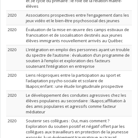
et 3e cycle du primaire : le rôle de la relation maître-
élèves
2020
Associations prospectives entre l’engagement dans les
jeux vidéo et le bien-être psychosocial des jeunes
2020
Évaluation de la mise en œuvre des camps estivaux de
francisation et de socialisation destinés aux jeunes
élèves immigrants nouvellement arrivés au Québec
2020
L’intégration en emploi des personnes ayant un trouble
du spectre de l’autisme : évaluation d’un programme de
soutien à l’emploi et exploration des facteurs
soutenant l’intégration en entreprise
2020
Liens réciproques entre la participation au sport et
l’adaptation psycho-sociale et scolaire de
l&apos;enfant : une étude longitudinale prospective
2020
Le développement des conduites agressives chez les
élèves populaires au secondaire : l&apos;affiliation à
des amis populaires et agressifs comme facteur
médiateur
2020
Soutenir ses collègues : Oui, mais comment ?
Exploration du soutien positif et négatif offert par les
collègues aux travailleurs en protection de la jeunesse
exposés à un événement traumatique au travail