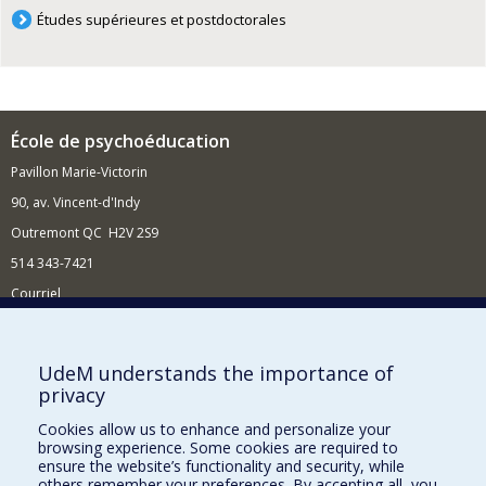
Études supérieures et postdoctorales
École de psychoéducation
Pavillon Marie-Victorin
90, av. Vincent-d'Indy
Outremont QC H2V 2S9
514 343-7421
Courriel
Nouvelles
Comment soutenir l'École?
UdeM understands the importance of
privacy
BESOIN D'AIDE?
Cookies allow us to enhance and personalize your
Plan du site
browsing experience. Some cookies are required to
Signaler une erreur
ensure the website’s functionality and security, while
others remember your preferences. By accepting all, you