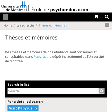
Passer
au
/
École de
psychoéducation
contenu
Liens 
R
Menu
N
Home
La recherche
Thèses et mémoires
Thèses et mémoires
Des thèses et mémoires de nos étudiants sont conservés et
consultables dans
Papyrus
, le dépôt institutionnel de l’Université
de Montréal.
Search in list
Search
For a detailed search
Visit Papyrus