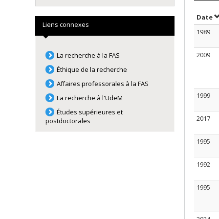
S
Date
Liens connexes
1989
2009
La recherche à la FAS
Éthique de la recherche
Affaires professorales à la FAS
1999
La recherche à l'UdeM
Études supérieures et
2017
postdoctorales
1995
1992
1995