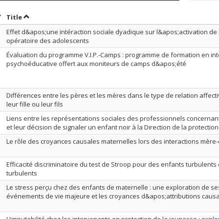
ort by date in descending order
Sort by title in descending order
Title
Effet d&apos;une intéraction sociale dyadique sur l&apos;activation de
opératoire des adolescents
Évaluation du programme V.I.P.-Camps : programme de formation en int
psychoéducative offert aux moniteurs de camps d&apos;été
Différences entre les pères et les mères dans le type de relation affec
leur fille ou leur fils
Liens entre les représentations sociales des professionnels concernant
et leur décision de signaler un enfant noir à la Direction de la protectio
Le rôle des croyances causales maternelles lors des interactions mère
Efficacité discriminatoire du test de Stroop pour des enfants turbulents e
turbulents
Le stress perçu chez des enfants de maternelle : une exploration de ses
événements de vie majeure et les croyances d&apos;attributions caus