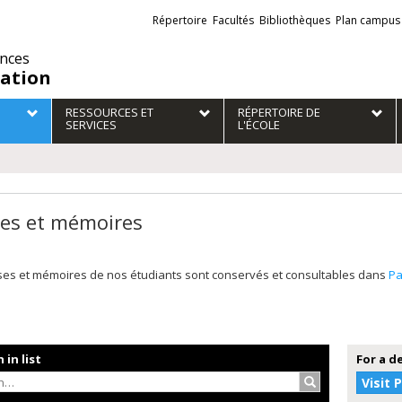
Liens
Répertoire
Facultés
Bibliothèques
Plan campus
externes
ences
ation
RESSOURCES ET
RÉPERTOIRE DE
SERVICES
L'ÉCOLE
es et mémoires
ses et mémoires de nos étudiants sont conservés et consultables dans
P
 in list
For a d
Search…
Visit 