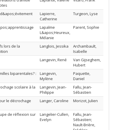
relations d’amitié
Laplante, Valérie
Vitaro, Frank
otes
t d&apos;évitement
Lapierre,
Turgeon, Lyse
Catherine
&apos;apprentissage
Lapalme
Parent, Sophie
L&apos;Heureux,
Mélanie
s lors de la
Langlois, Jessika
Archambault,
ition
Isabelle
Langevin, René
Van Gijseghem,
Hubert
illes biparentales? :
Langevin,
Paquette,
Mylène
Daniel
ochage scolaire à la
Langevin, Jean-
Fallu, Jean-
Philippe
Sébastien
pour le décrochage
Langer, Caroline
Morizot, Julien
oupe de réflexion sur
Langelier-Cullen,
Fallu, Jean-
Evelyn
Sébastien;
Nault-Brière,