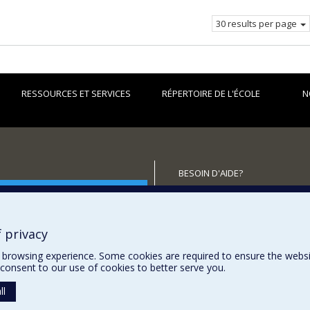
page.
30 results per page
RESSOURCES ET SERVICES
RÉPERTOIRE DE L'ÉCOLE
N
BESOIN D'AIDE?
utenir l'École?
Plan du site
Signaler une erreur
Accessibilité
 privacy
browsing experience. Some cookies are required to ensure the website’
consent to our use of cookies to better serve you.
ll