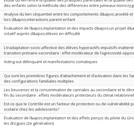
Étude du lien entre la qualité des pratiques parentales et la qualité des 
des enfants selon la méthode des différences entre jumeaux monozyg
Analyse du lien séquentiel entre les comportements d&apos;anxiété e
lors d&apos;interactions parent-enfant
Évaluation de l&apos;implantation et des impacts d&apos;un projet d
créatif auprès d&apos;élèves en difficulté
L’inadaptation socio-affective des élèves hyperactifs-impulsifs-inattentif
transition primaire-secondaire : effet modérateur de l’agressivité-oppos
Acting out délinquant et manifestations somatiques
Qui sont les premières figures d’attachement et d’activation dans les fam
des configurations familiales multiples
Les beuveries et la consommation de cannabis au secondaire et le décr
fin du secondaire : effets modérateurs protecteurs du climat relationnel
Est-ce que le Contrôle est un facteur de protection ou de vulnérabilité 
scolaire chez les adolescents?
Évaluation de l&apos;implantation et des effets perçus du pilote du Gr
les drogues (2e génération)