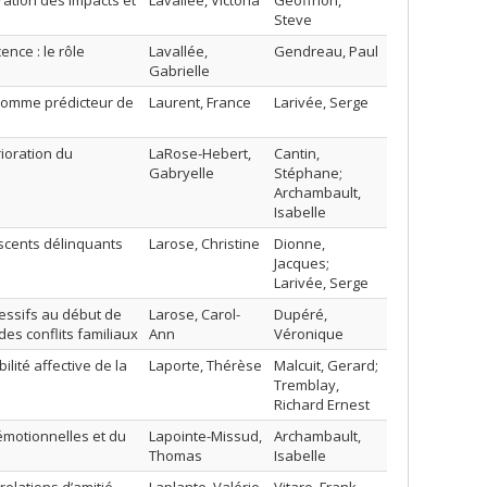
ration des impacts et
Lavallée, Victoria
Geoffrion,
Steve
nce : le rôle
Lavallée,
Gendreau, Paul
Gabrielle
l comme prédicteur de
Laurent, France
Larivée, Serge
ioration du
LaRose-Hebert,
Cantin,
Gabryelle
Stéphane;
Archambault,
Isabelle
scents délinquants
Larose, Christine
Dionne,
Jacques;
Larivée, Serge
essifs au début de
Larose, Carol-
Dupéré,
des conflits familiaux
Ann
Véronique
lité affective de la
Laporte, Thérèse
Malcuit, Gerard;
Tremblay,
Richard Ernest
émotionnelles et du
Lapointe-Missud,
Archambault,
Thomas
Isabelle