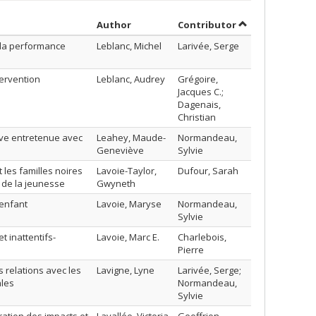
Sort by author in descending order
by contributor 
Author
Contributor
 la performance
Leblanc, Michel
Larivée, Serge
ervention
Leblanc, Audrey
Grégoire,
Jacques C.;
Dagenais,
Christian
tive entretenue avec
Leahey, Maude-
Normandeau,
Geneviève
Sylvie
 les familles noires
Lavoie-Taylor,
Dufour, Sarah
n de la jeunesse
Gwyneth
-enfant
Lavoie, Maryse
Normandeau,
Sylvie
t inattentifs-
Lavoie, Marc E.
Charlebois,
Pierre
 relations avec les
Lavigne, Lyne
Larivée, Serge;
ales
Normandeau,
Sylvie