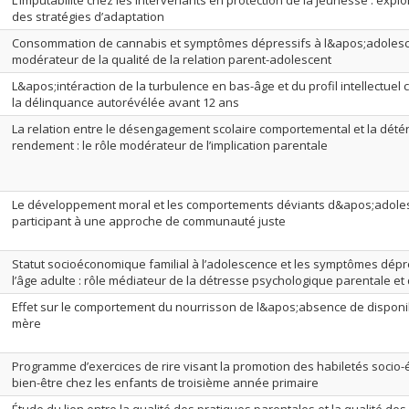
L’imputabilité chez les intervenants en protection de la jeunesse : explo
des stratégies d’adaptation
Consommation de cannabis et symptômes dépressifs à l&apos;adolesce
modérateur de la qualité de la relation parent-adolescent
L&apos;intéraction de la turbulence en bas-âge et du profil intellectue
la délinquance autorévélée avant 12 ans
La relation entre le désengagement scolaire comportemental et la détér
rendement : le rôle modérateur de l’implication parentale
Le développement moral et les comportements déviants d&apos;adole
participant à une approche de communauté juste
Statut socioéconomique familial à l’adolescence et les symptômes dépr
l’âge adulte : rôle médiateur de la détresse psychologique parentale et 
Effet sur le comportement du nourrisson de l&apos;absence de disponibi
mère
Programme d’exercices de rire visant la promotion des habiletés socio-
bien-être chez les enfants de troisième année primaire