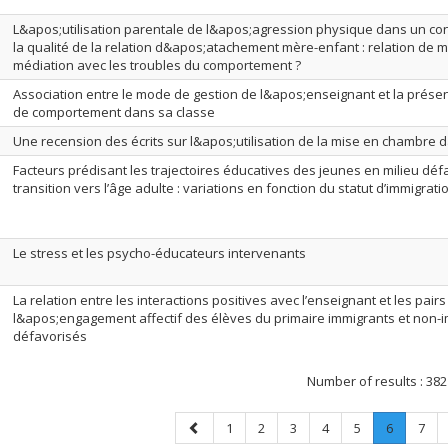
L&apos;utilisation parentale de l&apos;agression physique dans un cont
la qualité de la relation d&apos;atachement mère-enfant : relation de 
médiation avec les troubles du comportement ?
Association entre le mode de gestion de l&apos;enseignant et la prés
de comportement dans sa classe
Une recension des écrits sur l&apos;utilisation de la mise en chambre d
Facteurs prédisant les trajectoires éducatives des jeunes en milieu déf
transition vers l’âge adulte : variations en fonction du statut d’immigrati
Le stress et les psycho-éducateurs intervenants
La relation entre les interactions positives avec l’enseignant et les pairs
l&apos;engagement affectif des élèves du primaire immigrants et non-i
défavorisés
Number of results :
382
Previous
Page
Page
Page
Page
Page
Page
.
Page
1
2
3
4
5
6
7
page
Current