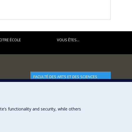
OTRE ÉCOLE
VOUS ÊTES...
FACULTÉ DES ARTS ET DES SCIENCES
Nos départements et écoles
Nos centres d'études
Nos programmes et cours
s functionality and security, while others