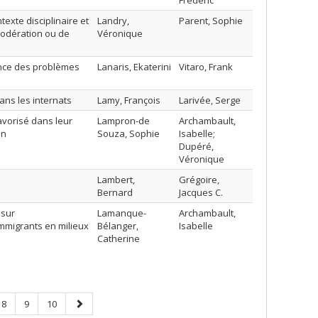
Frédéric
exte disciplinaire et
Landry,
Parent, Sophie
modération ou de
Véronique
ence des problèmes
Lanaris, Ekaterini
Vitaro, Frank
ans les internats
Lamy, François
Larivée, Serge
avorisé dans leur
Lampron-de
Archambault,
on
Souza, Sophie
Isabelle;
Dupéré,
Véronique
Lambert,
Grégoire,
Bernard
Jacques C.
 sur
Lamanque-
Archambault,
mmigrants en milieux
Bélanger,
Isabelle
Catherine
Page
Page
Page
Next
8
9
10
page