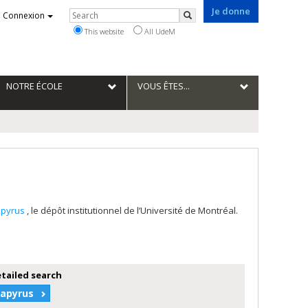
Je donne
Rechercher
Connexion
Search
This website
All UdeM
NOTRE ÉCOLE
VOUS ÊTES...
apyrus
, le dépôt institutionnel de l’Université de Montréal.
etailed search
Papyrus