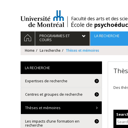
Passer
au
contenu
/
Faculté des arts et des sci
École de
psychoéduc
Navigation
HOME
PROGRAMMES ET
LA RECHERCHE
principale
COURS
Home
La recherche
Thèses et mémoires
LA RECHERCHE
Thès
Expertises de recherche
Des thè
Centres et groupes de recherche
Thèses et mémoires
Search
Les impacts d’une formation en
recherche