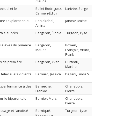
Claude
ectuel et le
Belleï-Rodriguez,
Larivée, Serge
Carmen-Édith
re : exploration du
Benlakehal,
Janosz, Michel
Amina
tale auprès
Bergeron, Élodie
Turgeon, Lyse
s élèves du primaire
Bergeron,
Bowen,
Maude
François; Vitaro,
Frank
ns de première
Bergeron, Yvan
Hurteau,
Marthe
 télévisuels violents
Bernard, Jessica
Pagani, Linda S.
et performance à des
Bernèche,
Charlebois,
Frankie
Pierre
mille biparentale
Bernier, Marc
Charlebois,
Pierre
issage et l’anxiété
Berniqué,
Turgeon, Lyse
s
Kassandra