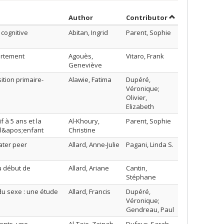
Sort by author in ascending order
by contributor 
Author
Contributor
cognitive
Abitan, Ingrid
Parent, Sophie
ortement
Agouès,
Vitaro, Frank
Geneviève
ition primaire-
Alawie, Fatima
Dupéré,
Véronique;
Olivier,
Elizabeth
f à 5 ans et la
Al-Khoury,
Parent, Sophie
 l&apos;enfant
Christine
ater peer
Allard, Anne-Julie
Pagani, Linda S.
au début de
Allard, Ariane
Cantin,
Stéphane
du sexe : une étude
Allard, Francis
Dupéré,
Véronique;
Gendreau, Paul