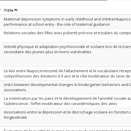
ort by date in ascending order
Sort by title in ascending order
Title
Maternal depression symptoms in early childhood and children&apos;s 
performance at school entry : the role of maternal guidance
Relations sociales des filles avec puberté précoce et troubles du comp
Activité physique et adaptation psychosociale et scolaire lors de la trans
secondaire des jeunes plus et moins vulnérables
Le lien entre l&apos;insécurité de l’attachement et le vocabulaire récepti
compréhension des émotions à 6 ans et le rôle modérateur du sexe de
Links between developmental changes in kindergarten behaviors and l
associations
La victimisation par les pairs et le développement de l’anxiété sociale 
l’adolescence : l’effet modérateur des caractéristiques des amis
Associations entre la dépression et le décrochage scolaire en fonction 
longitudinale