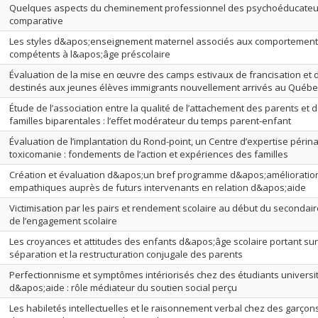
Quelques aspects du cheminement professionnel des psychoéducateur
comparative
Les styles d&apos;enseignement maternel associés aux comportements
compétents à l&apos;âge préscolaire
Évaluation de la mise en œuvre des camps estivaux de francisation et d
destinés aux jeunes élèves immigrants nouvellement arrivés au Québe
Étude de l’association entre la qualité de l’attachement des parents et d
familles biparentales : l’effet modérateur du temps parent-enfant
Évaluation de l’implantation du Rond-point, un Centre d’expertise périnat
toxicomanie : fondements de l’action et expériences des familles
Création et évaluation d&apos;un bref programme d&apos;amélioratio
empathiques auprès de futurs intervenants en relation d&apos;aide
Victimisation par les pairs et rendement scolaire au début du secondaire
de l’engagement scolaire
Les croyances et attitudes des enfants d&apos;âge scolaire portant sur l
séparation et la restructuration conjugale des parents
Perfectionnisme et symptômes intériorisés chez des étudiants universit
d&apos;aide : rôle médiateur du soutien social perçu
Les habiletés intellectuelles et le raisonnement verbal chez des garçon