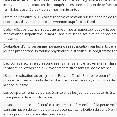
Évaluation de la qualité de la mise en œuvre du programme Espace Par
intervention de promotion des compétences parentales et de prévention
familiales destinée aux personnes immigrantes
Effets de l’initiative AIDES concernant la centration sur les besoins de l’
processus d’évaluation et d’intervention auprès des familles
Déficit d&apos;attention et tabagisme : mise à l&apos;épreuve d&apos
médiationnel hypothétique impliquant la réussite scolaire et l&apos;affil
déviants
Évaluation d’un programme novateur de réadaptation par les arts de l
jeunes présentant un trouble psychiatrique stabilisé : le programme Es
Décrochage scolaire au secondaire : synergie entre l’adversité familial
l’enfance et l’exposition aux évènements stressants à l’adolescence
L&apos;évaluation du programme Prevent-Teach-Reinforce pour rédui
problématiques en contexte familial chez les enfants ayant un trouble 
l&apos;autisme
Les comportements de persévérance chez les jeunes adolescents à t
: une perspective longitudinale
Association entre la sécurité d’attachement mère-enfant à la petite enfa
consommation de cannabis à l’adolescence : contribution du contrôle inh
et des pratiques parentales coercitives