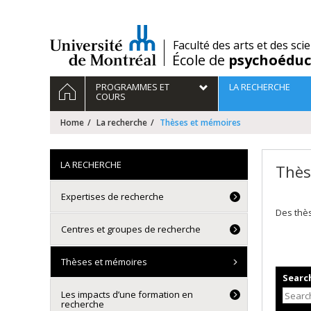
Passer
au
contenu
/
Faculté des arts et des sci
École de
psychoéduc
Navigation
HOME
PROGRAMMES ET
LA RECHERCHE
principale
COURS
Home
La recherche
Thèses et mémoires
LA RECHERCHE
Thès
Expertises de recherche
Des thè
Centres et groupes de recherche
Thèses et mémoires
Search
Les impacts d’une formation en
recherche