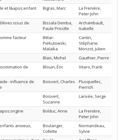
le et l&apos;enfant
Bigras, Marc
La Frenière,
Peter John
 élèves issus de
Bissala Demba,
Archambault,
Paule Priscille
Isabelle
 comme facteur
Bittar-
Cantin,
Piekutowski,
Stéphane;
Malaïka
Morizot, Julien
Blais, Michel
Gauthier, Pierre
consommation de
Blouin, Éric
Vitaro, Frank
aide : influence de
Boisvert, Charles
Plusquellec,
e
Pierrich
Boisvert,
Larivée, Serge
Suzanne
apos;origine
Bolduc, Anne
La Frenière,
Peter John
 enfants anxieux,
Boulanger,
Normandeau,
Collette
Sylvie