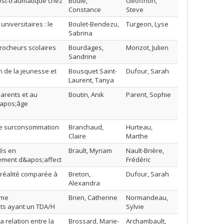
post-traumatique chez
Boulé,
Geoffrion,
Constance
Steve
niversitaires : le
Boulet-Bendezu,
Turgeon, Lyse
Sabrina
crocheurs scolaires
Bourdages,
Morizot, Julien
Sandrine
n de la jeunesse et
Bousquet Saint-
Dufour, Sarah
Laurent, Tanya
parents et au
Boutin, Anik
Parent, Sophie
&apos;âge
de surconsommation
Branchaud,
Hurteau,
Claire
Marthe
sés en
Brault, Myriam
Nault-Brière,
ngement d&apos;affect
Frédéric
 réalité comparée à
Breton,
Dufour, Sarah
Alexandra
mme
Brien, Catherine
Normandeau,
ts ayant un TDA/H
Sylvie
a relation entre la
Brossard, Marie-
Archambault,