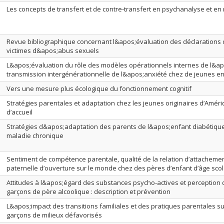
Les concepts de transfert et de contre-transfert en psychanalyse et en
Revue bibliographique concernant l&apos;évaluation des déclarations
victimes d&apos;abus sexuels
L&apos;évaluation du rôle des modèles opérationnels internes de l&ap
transmission intergénérationnelle de l&apos;anxiété chez de jeunes e
Vers une mesure plus écologique du fonctionnement cognitif
Stratégies parentales et adaptation chez les jeunes originaires d’Améri
d’accueil
Stratégies d&apos;adaptation des parents de l&apos;enfant diabétique 
maladie chronique
Sentiment de compétence parentale, qualité de la relation d’attachement
paternelle d’ouverture sur le monde chez des pères d’enfant d’âge scol
Attitudes à l&apos;égard des substances psycho-actives et perception 
garçons de père alcoolique : description et prévention
L&apos;impact des transitions familiales et des pratiques parentales s
garçons de milieux défavorisés