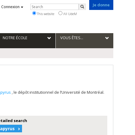
Je donne
Rechercher
Connexion
Search
This website
All UdeM
NOTRE ÉCOLE
VOUS ÊTES...
apyrus
, le dépôt institutionnel de l’Université de Montréal.
etailed search
Papyrus