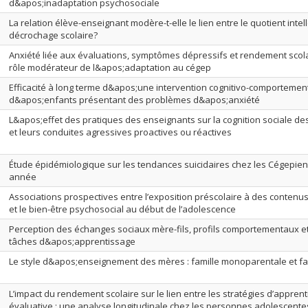
d&apos;inadaptation psychosociale
La relation élève-enseignant modère-t-elle le lien entre le quotient intell
décrochage scolaire?
Anxiété liée aux évaluations, symptômes dépressifs et rendement scolai
rôle modérateur de l&apos;adaptation au cégep
Efficacité à long terme d&apos;une intervention cognitivo-comportemen
d&apos;enfants présentant des problèmes d&apos;anxiété
L&apos;effet des pratiques des enseignants sur la cognition sociale de
et leurs conduites agressives proactives ou réactives
Étude épidémiologique sur les tendances suicidaires chez les Cégepie
année
Associations prospectives entre l’exposition préscolaire à des contenus
et le bien-être psychosocial au début de l’adolescence
Perception des échanges sociaux mère-fils, profils comportementaux 
tâches d&apos;apprentissage
Le style d&apos;enseignement des mères : famille monoparentale et fa
L’impact du rendement scolaire sur le lien entre les stratégies d’apprent
évaluative : une analyse longitudinale chez les personnes adolescente