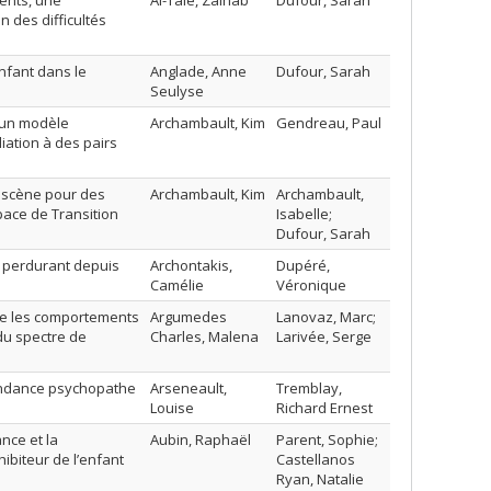
ents, une
Al-Taie, Zainab
Dufour, Sarah
 des difficultés
enfant dans le
Anglade, Anne
Dufour, Sarah
Seulyse
;un modèle
Archambault, Kim
Gendreau, Paul
iation à des pairs
a scène pour des
Archambault, Kim
Archambault,
pace de Transition
Isabelle;
Dufour, Sarah
e perdurant depuis
Archontakis,
Dupéré,
Camélie
Véronique
re les comportements
Argumedes
Lanovaz, Marc;
du spectre de
Charles, Malena
Larivée, Serge
endance psychopathe
Arseneault,
Tremblay,
Louise
Richard Ernest
nce et la
Aubin, Raphaël
Parent, Sophie;
ibiteur de l’enfant
Castellanos
Ryan, Natalie