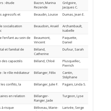
s : étude
Bazon, Marina
Grégoire,
Rezende
Jacques C.
 agressifs et
Beaudin, Louise
Dumas, Jean E.
e socialisation
Beaudoin, Anaël
Archambault,
c
Isabelle
e l’enfant au sein de
Beaumont,
Paquette,
Vincent
Daniel
al et familial de
Béland,
Dufour, Sarah
Catherine
n des capacités
Béland, Chloé
Plusquellec,
Pierrich
 : le rôle médiateur
Bélanger, Félix
Cantin,
Stéphane
es conflits, la
Bélanger, Julie F.
Pagani, Linda S.
aires en relation
Bélanger-
Turgeon, Lyse
Ranger, Jade
s à risque
Béliveau, Marie-
Larivée, Serge