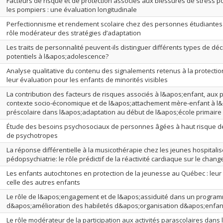
Facteurs de risque et de protection associés aux blessures de stress 
les pompiers : une évaluation longitudinale
Perfectionnisme et rendement scolaire chez des personnes étudiantes u
rôle modérateur des stratégies d’adaptation
Les traits de personnalité peuvent-ils distinguer différents types de dé
potentiels à l&apos;adolescence?
Analyse qualitative du contenu des signalements retenus à la protectio
leur évaluation pour les enfants de minorités visibles
La contribution des facteurs de risques associés à l&apos;enfant, aux 
contexte socio-économique et de l&apos;attachement mère-enfant à l
préscolaire dans l&apos;adaptation au début de l&apos;école primaire
Étude des besoins psychosociaux de personnes âgées à haut risque 
de psychotropes
La réponse différentielle à la musicothérapie chez les jeunes hospitali
pédopsychiatrie: le rôle prédictif de la réactivité cardiaque sur le cha
Les enfants autochtones en protection de la jeunesse au Québec : leur
celle des autres enfants
Le rôle de l&apos;engagement et de l&apos;assiduité dans un progra
d&apos;amélioration des habiletés d&apos;organisation d&apos;enfan
Le rôle modérateur de la participation aux activités parascolaires dans l