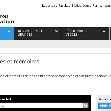
Liens
Répertoire
Facultés
Bibliothèques
Plan campus
externes
ences
ation
RESSOURCES ET
RÉPERTOIRE DE
SERVICES
L'ÉCOLE
es et mémoires
ses et mémoires de nos étudiants sont conservés et consultables dans
P
 in list
For a d
Search…
Visit 