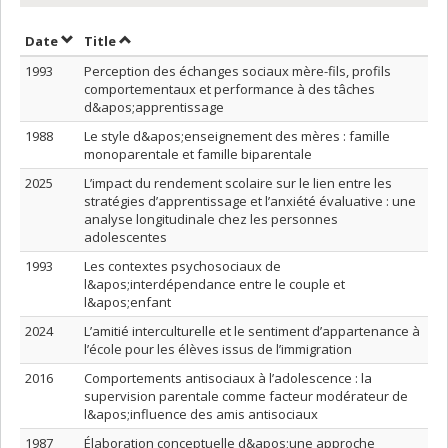
Sort by date in ascending order
Sort by title in ascending order
Date
Title
1993
Perception des échanges sociaux mère-fils, profils
comportementaux et performance à des tâches
d&apos;apprentissage
1988
Le style d&apos;enseignement des mères : famille
monoparentale et famille biparentale
2025
L’impact du rendement scolaire sur le lien entre les
stratégies d’apprentissage et l’anxiété évaluative : une
analyse longitudinale chez les personnes
adolescentes
1993
Les contextes psychosociaux de
l&apos;interdépendance entre le couple et
l&apos;enfant
2024
L’amitié interculturelle et le sentiment d’appartenance à
l’école pour les élèves issus de l’immigration
2016
Comportements antisociaux à l’adolescence : la
supervision parentale comme facteur modérateur de
l&apos;influence des amis antisociaux
1987
Élaboration conceptuelle d&apos;une approche