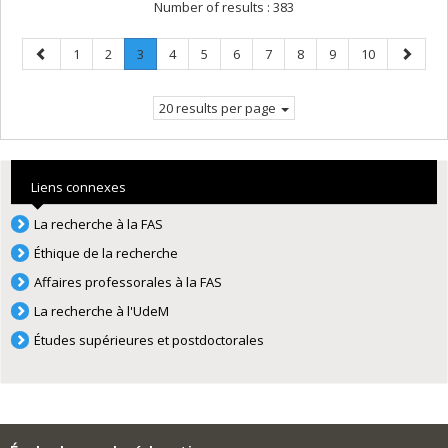
Number of results :
383
Previous
Page
Page
Page
.
Page
Page
Page
Page
Page
Page
Page
Next
1
2
3
4
5
6
7
8
9
10
page
Current
page
page.
20 results per page
Liens connexes
La recherche à la FAS
Éthique de la recherche
Affaires professorales à la FAS
La recherche à l'UdeM
Études supérieures et postdoctorales