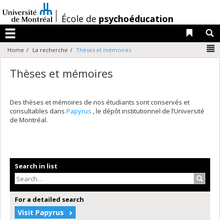
Passer
au
/
École de
psychoéducation
contenu
Liens 
R
Menu
N
Home
La recherche
Thèses et mémoires
Thèses et mémoires
Des thèses et mémoires de nos étudiants sont conservés et
consultables dans
Papyrus
, le dépôt institutionnel de l’Université
de Montréal.
Search in list
Search
For a detailed search
Visit Papyrus