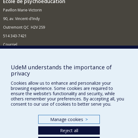
École de psychoéducation
Pavillon Marie-Victorin
90, av. Vincent-d'Indy
Outremont QC H2V 2S9
514 343-7421
Courriel
Nouvelles
Comment soutenir l'École?
UdeM understands the importance of
privacy
BESOIN D'AIDE?
Cookies allow us to enhance and personalize your
Plan du site
browsing experience. Some cookies are required to
Signaler une erreur
ensure the website’s functionality and security, while
others remember your preferences. By accepting all, you
Accessibilité
consent to our use of cookies to better serve you.
FACULTÉ DES ARTS ET DES SCIENCES
Manage cookies
>
Nos départements et écoles
Reject all
Nos centres d'études