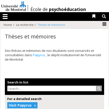
Passer
au
/
École de
psychoéducation
contenu
Liens 
R
Menu
N
Home
La recherche
Thèses et mémoires
Thèses et mémoires
Des thèses et mémoires de nos étudiants sont conservés et
consultables dans
Papyrus
, le dépôt institutionnel de l’Université
de Montréal.
Search in list
Search
For a detailed search
Visit Papyrus