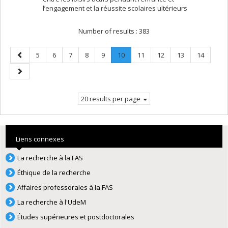
l’engagement et la réussite scolaires ultérieurs
Number of results :
383
Previous
Page
Page
Page
Page
Page
Page
.
Page
Page
Page
Page
5
6
7
8
9
10
11
12
13
14
page
Current
Next
page.
page
20 results per page
Liens connexes
La recherche à la FAS
Éthique de la recherche
Affaires professorales à la FAS
La recherche à l'UdeM
Études supérieures et postdoctorales