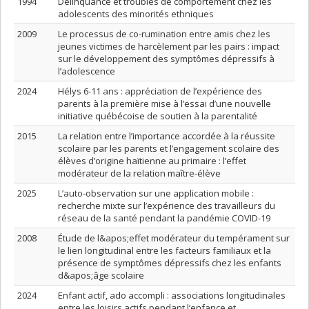
1994
Délinquance et troubles de comportement chez les
adolescents des minorités ethniques
2009
Le processus de co-rumination entre amis chez les
jeunes victimes de harcèlement par les pairs : impact
sur le développement des symptômes dépressifs à
l’adolescence
2024
Hélys 6-11 ans : appréciation de l’expérience des
parents à la première mise à l’essai d’une nouvelle
initiative québécoise de soutien à la parentalité
2015
La relation entre l’importance accordée à la réussite
scolaire par les parents et l’engagement scolaire des
élèves d’origine haïtienne au primaire : l’effet
modérateur de la relation maître-élève
2025
L’auto-observation sur une application mobile :
recherche mixte sur l’expérience des travailleurs du
réseau de la santé pendant la pandémie COVID-19
2008
Étude de l&apos;effet modérateur du tempérament sur
le lien longitudinal entre les facteurs familiaux et la
présence de symptômes dépressifs chez les enfants
d&apos;âge scolaire
2024
Enfant actif, ado accompli : associations longitudinales
entre les loisirs actifs pendant l’enfance et