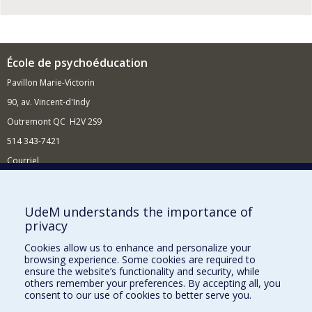
École de psychoéducation
Pavillon Marie-Victorin
90, av. Vincent-d'Indy
Outremont QC H2V 2S9
514 343-7421
Courriel
Nouvelles
Comment soutenir l'École?
UdeM understands the importance of
privacy
BESOIN D'AIDE?
Cookies allow us to enhance and personalize your
Plan du site
browsing experience. Some cookies are required to
Signaler une erreur
ensure the website’s functionality and security, while
others remember your preferences. By accepting all, you
Accessibilité
consent to our use of cookies to better serve you.