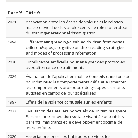
Sort by date in ascending order
Sort by title in ascending order
Date
Title
2021
Association entre les écarts de valeurs et la relation
maitre-élève chez les adolescents : le rôle modérateur
du statut générationnel d’immigration
1994
Differentiating reading-disabled children from normal
children&apos;s cognitive on their reading strategies
and modes of processing information
2020
L’intelligence artificielle pour analyser des protocoles
avec alternance de traitements
2024
Évaluation de l’application mobile Conseils dans ton sac
pour diminuer les comportements défis et augmenter
les comportements prosociaux de groupes d’enfants
autistes en camps de jour spécialisés
1997
Effets de la violence conjugale sur les enfants
2022
Évaluation des ateliers ponctuels de l’Initiative Espace
Parents, une innovation sociale visant à soutenir les
parents immigrants et le développement optimal de
leurs enfants
2020
Associations entre les habitudes de vie et les