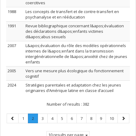
coercitives
1988
Les concepts de transfert et de contre-transfert en
psychanalyse et en rééducation
1991
Revue bibliographique concernant l&apos;évaluation
des déclarations d&apos;enfants victimes
d&apos;abus sexuels
2007
L&apos;évaluation du rôle des modèles opérationnels
internes de l&apos;enfant dans la transmission
intergénérationnelle de l&apos;anxiété chez de jeunes
enfants
2005
Vers une mesure plus écologique du fonctionnement
cognitif
2024
Stratégies parentales et adaptation chez les jeunes
originaires d’Amérique latine en classe d’accueil
Number of results :
382
Previous
Page
Page
.
Page
Page
Page
Page
Page
Page
Page
Page
Next
1
2
3
4
5
6
7
8
9
10
page
Current
page
page.
10 results per page