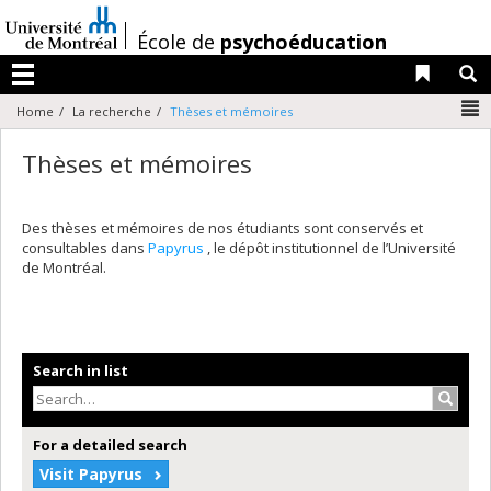
Passer
au
/
École de
psychoéducation
contenu
Liens 
R
Menu
N
Home
La recherche
Thèses et mémoires
Thèses et mémoires
Des thèses et mémoires de nos étudiants sont conservés et
consultables dans
Papyrus
, le dépôt institutionnel de l’Université
de Montréal.
Search in list
Search
For a detailed search
Visit Papyrus