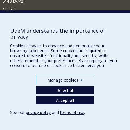
514 343-7421
Courriel
Nouvelles
Comment soutenir l'École?
UdeM understands the importance of
privacy
BESOIN D'AIDE?
Cookies allow us to enhance and personalize your
Plan du site
browsing experience. Some cookies are required to
Signaler une erreur
ensure the website’s functionality and security, while
others remember your preferences. By accepting all, you
Accessibilité
consent to our use of cookies to better serve you.
FACULTÉ DES ARTS ET DES SCIENCES
Manage cookies
>
Nos départements et écoles
Reject all
Nos centres d'études
Nos programmes et cours
Accept all
See our
privacy policy
and
terms of use
.
Privacy
Terms of use